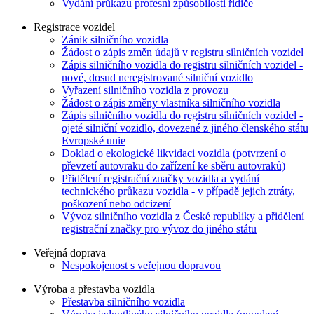
Vydání průkazu profesní způsobilosti řidiče
Registrace vozidel
Zánik silničního vozidla
Žádost o zápis změn údajů v registru silničních vozidel
Zápis silničního vozidla do registru silničních vozidel -
nové, dosud neregistrované silniční vozidlo
Vyřazení silničního vozidla z provozu
Žádost o zápis změny vlastníka silničního vozidla
Zápis silničního vozidla do registru silničních vozidel -
ojeté silniční vozidlo, dovezené z jiného členského státu
Evropské unie
Doklad o ekologické likvidaci vozidla (potvrzení o
převzetí autovraku do zařízení ke sběru autovraků)
Přidělení registrační značky vozidla a vydání
technického průkazu vozidla - v případě jejich ztráty,
poškození nebo odcizení
Vývoz silničního vozidla z České republiky a přidělení
registrační značky pro vývoz do jiného státu
Veřejná doprava
Nespokojenost s veřejnou dopravou
Výroba a přestavba vozidla
Přestavba silničního vozidla