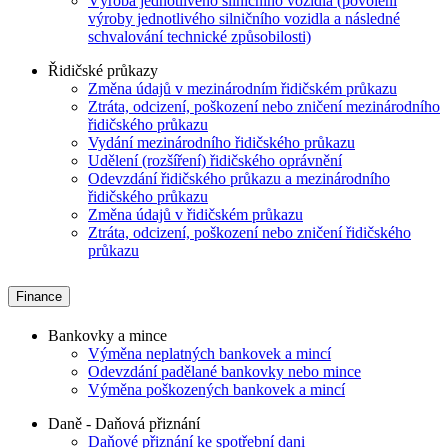
Výroba jednotlivého silničního vozidla (povolení
výroby jednotlivého silničního vozidla a následné
schvalování technické způsobilosti)
Řidičské průkazy
Změna údajů v mezinárodním řidičském průkazu
Ztráta, odcizení, poškození nebo zničení mezinárodního
řidičského průkazu
Vydání mezinárodního řidičského průkazu
Udělení (rozšíření) řidičského oprávnění
Odevzdání řidičského průkazu a mezinárodního
řidičského průkazu
Změna údajů v řidičském průkazu
Ztráta, odcizení, poškození nebo zničení řidičského
průkazu
Finance
Bankovky a mince
Výměna neplatných bankovek a mincí
Odevzdání padělané bankovky nebo mince
Výměna poškozených bankovek a mincí
Daně - Daňová přiznání
Daňové přiznání ke spotřební dani