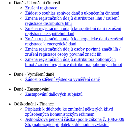
Daně - Ukončení činnosti
Zrušení registrace
Žádost o souhlas správce daně s ukončením činnosti
Změna registračních údajů distributora lihu / zrušení
registrace distributora lihu
Změna registračních údajů ke spotřební dani / zrušení
registrace ke spotřební dani
Změna registračních údajů k energetické dani / zrušení
registrace k energetické dani
Změna registračních údajů osoby povinné značit líh /
zrušení registrace osoby povinné značit líh
Změna registračních údajů distributora pohonných
hmot / zrušení registrace distributora pohonných hmot
Daně - Vyměření daně
Žádost o sdělení výsledku vyměření daně
Daně - Zastupování
Zastupování daňových subjektů
Odškodnění - Finance
Příplatek k důchodu ke zmírnění některých křivd
způsobených komunistickým režimem
Jednorázová peněžní částka (podle zákona č. 108/2009
Sb.) nahrazující příplatek k důchodu a zvláštní