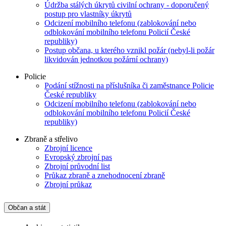
Údržba stálých úkrytů civilní ochrany - doporučený
postup pro vlastníky úkrytů
Odcizení mobilního telefonu (zablokování nebo
odblokování mobilního telefonu Policií České
republiky)
Postup občana, u kterého vznikl požár (nebyl-li požár
likvidován jednotkou požární ochrany)
Policie
Podání stížnosti na příslušníka či zaměstnance Policie
České republiky
Odcizení mobilního telefonu (zablokování nebo
odblokování mobilního telefonu Policií České
republiky)
Zbraně a střelivo
Zbrojní licence
Evropský zbrojní pas
Zbrojní průvodní list
Průkaz zbraně a znehodnocení zbraně
Zbrojní průkaz
Občan a stát