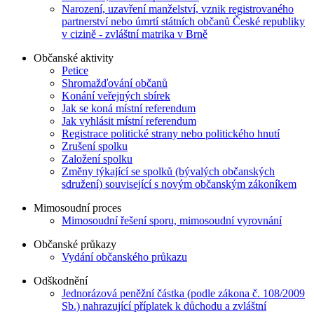
Narození, uzavření manželství, vznik registrovaného
partnerství nebo úmrtí státních občanů České republiky
v cizině - zvláštní matrika v Brně
Občanské aktivity
Petice
Shromažďování občanů
Konání veřejných sbírek
Jak se koná místní referendum
Jak vyhlásit místní referendum
Registrace politické strany nebo politického hnutí
Zrušení spolku
Založení spolku
Změny týkající se spolků (bývalých občanských
sdružení) související s novým občanským zákoníkem
Mimosoudní proces
Mimosoudní řešení sporu, mimosoudní vyrovnání
Občanské průkazy
Vydání občanského průkazu
Odškodnění
Jednorázová peněžní částka (podle zákona č. 108/2009
Sb.) nahrazující příplatek k důchodu a zvláštní