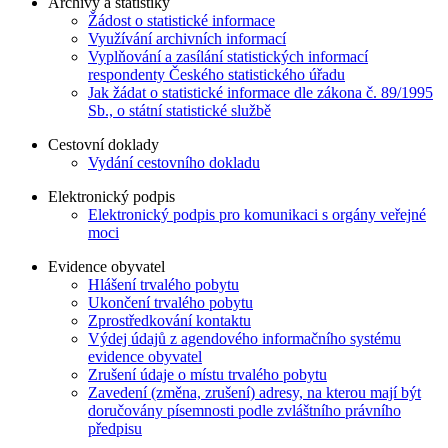
Archivy a statistiky
Žádost o statistické informace
Využívání archivních informací
Vyplňování a zasílání statistických informací
respondenty Českého statistického úřadu
Jak žádat o statistické informace dle zákona č. 89/1995
Sb., o státní statistické službě
Cestovní doklady
Vydání cestovního dokladu
Elektronický podpis
Elektronický podpis pro komunikaci s orgány veřejné
moci
Evidence obyvatel
Hlášení trvalého pobytu
Ukončení trvalého pobytu
Zprostředkování kontaktu
Výdej údajů z agendového informačního systému
evidence obyvatel
Zrušení údaje o místu trvalého pobytu
Zavedení (změna, zrušení) adresy, na kterou mají být
doručovány písemnosti podle zvláštního právního
předpisu