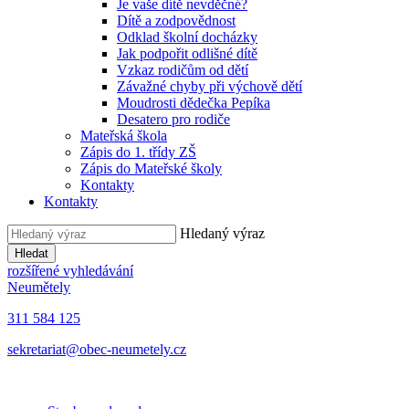
Je vaše dítě nevděčné?
Dítě a zodpovědnost
Odklad školní docházky
Jak podpořit odlišné dítě
Vzkaz rodičům od dětí
Závažné chyby při výchově dětí
Moudrosti dědečka Pepíka
Desatero pro rodiče
Mateřská škola
Zápis do 1. třídy ZŠ
Zápis do Mateřské školy
Kontakty
Kontakty
Hledaný výraz
Hledat
rozšířené vyhledávání
Neumětely
311 584 125
sekretariat@obec-neumetely.cz