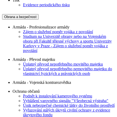
Tisk
Evidence periodického tisku
Obrana a bezpečnost
Armáda - Profesionalizace armády
Zájem o služební poměr vojáka z povolání
Studium na Univerzitě obrany nebo na Vojenském
oboru při Fakultě tělesné výchovy a sportu Univerzity
Karlovy v Praze - Zájem o služební poměr vojáka z
povolání
Armáda - Převod majetku
Úplatný převod nepotřebného movitého majetku
Úplatný převod nepotřebného nemovitého majetku do
vlastnictví fyzických a právnických osob
Armáda - Vojenská kontrarozvědka
Ochrana občanů
Podnět k instalování kamerového systému
Vyhlášení varovného signálu "Všeobecná výstraha"
Únik nebezpečné chemické látky do životního prostředí
Vyřazování stálých úkrytů civilní ochrany z evidence
úkrytového fondu