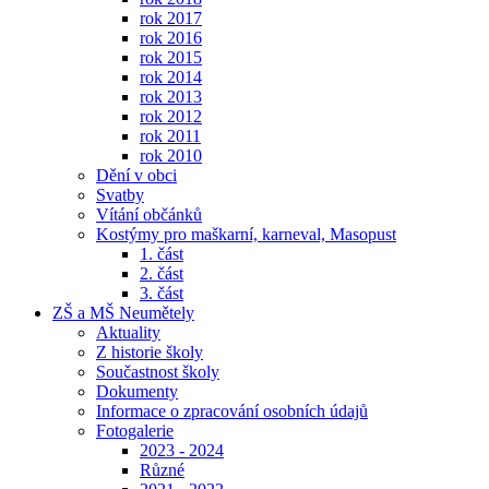
rok 2017
rok 2016
rok 2015
rok 2014
rok 2013
rok 2012
rok 2011
rok 2010
Dění v obci
Svatby
Vítání občánků
Kostýmy pro maškarní, karneval, Masopust
1. část
2. část
3. část
ZŠ a MŠ Neumětely
Aktuality
Z historie školy
Součastnost školy
Dokumenty
Informace o zpracování osobních údajů
Fotogalerie
2023 - 2024
Různé