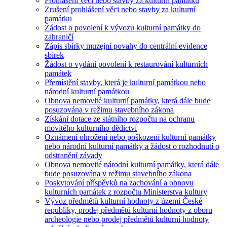
Prohlášení věci nebo stavby za kulturní památku
Zrušení prohlášení věci nebo stavby za kulturní
památku
Žádost o povolení k vývozu kulturní památky do
zahraničí
Zápis sbírky muzejní povahy do centrální evidence
sbírek
Žádost o vydání povolení k restaurování kulturních
památek
Přemístění stavby, která je kulturní památkou nebo
národní kulturní památkou
Obnova nemovité kulturní památky, která dále bude
posuzována v režimu stavebního zákona
Získání dotace ze státního rozpočtu na ochranu
movitého kulturního dědictví
Oznámení ohrožení nebo poškození kulturní památky
nebo národní kulturní památky a žádost o rozhodnutí o
odstranění závady
Obnova nemovité národní kulturní památky, která dále
bude posuzována v režimu stavebního zákona
Poskytování příspěvků na zachování a obnovu
kulturních památek z rozpočtu Ministerstva kultury
Vývoz předmětů kulturní hodnoty z území České
republiky, prodej předmětů kulturní hodnoty z oboru
archeologie nebo prodej předmětů kulturní hodnoty