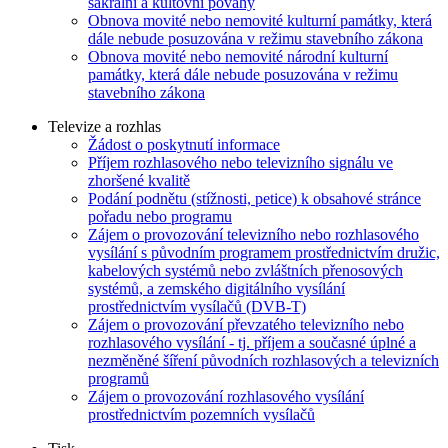
sakrální a kultovní povahy
Obnova movité nebo nemovité kulturní památky, která
dále nebude posuzována v režimu stavebního zákona
Obnova movité nebo nemovité národní kulturní
památky, která dále nebude posuzována v režimu
stavebního zákona
Televize a rozhlas
Žádost o poskytnutí informace
Příjem rozhlasového nebo televizního signálu ve
zhoršené kvalitě
Podání podnětu (stížnosti, petice) k obsahové stránce
pořadu nebo programu
Zájem o provozování televizního nebo rozhlasového
vysílání s původním programem prostřednictvím družic,
kabelových systémů nebo zvláštních přenosových
systémů, a zemského digitálního vysílání
prostřednictvím vysílačů (DVB-T)
Zájem o provozování převzatého televizního nebo
rozhlasového vysílání - tj. příjem a současné úplné a
nezměněné šíření původních rozhlasových a televizních
programů
Zájem o provozování rozhlasového vysílání
prostřednictvím pozemních vysílačů