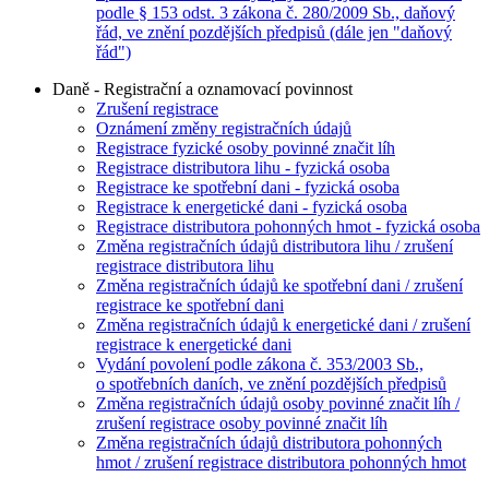
podle § 153 odst. 3 zákona č. 280/2009 Sb., daňový
řád, ve znění pozdějších předpisů (dále jen "daňový
řád")
Daně - Registrační a oznamovací povinnost
Zrušení registrace
Oznámení změny registračních údajů
Registrace fyzické osoby povinné značit líh
Registrace distributora lihu - fyzická osoba
Registrace ke spotřební dani - fyzická osoba
Registrace k energetické dani - fyzická osoba
Registrace distributora pohonných hmot - fyzická osoba
Změna registračních údajů distributora lihu / zrušení
registrace distributora lihu
Změna registračních údajů ke spotřební dani / zrušení
registrace ke spotřební dani
Změna registračních údajů k energetické dani / zrušení
registrace k energetické dani
Vydání povolení podle zákona č. 353/2003 Sb.,
o spotřebních daních, ve znění pozdějších předpisů
Změna registračních údajů osoby povinné značit líh /
zrušení registrace osoby povinné značit líh
Změna registračních údajů distributora pohonných
hmot / zrušení registrace distributora pohonných hmot