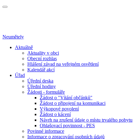
Neumětely
Aktuálně
Aktuality v obci
Obecní rozhlas
Hlášení závad na veřejném osvětlení
Kalendář akcí
Úřad
Úřední deska
Úřední hodiny
Žádosti - formuláře
Žádost o "Vítání občánků"
Žádost o připojení na komunikaci
Výkopové povolení
Žádost o kácení
Návrh na zrušení údaje o místu trvalého pobytu
Ohlašovací povinnost - PES
Povinné informace
Informace o zpracování osobních údajů