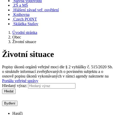
Stavba vodovodu
ZŠ a MŠ
Hlášení závad veř. osvětlení
Knihovna
Czech POINT
Skládka Stašov
Úvodní stránka
Obec
Životní situace
Životní situace
Popisy úkonů orgánů veřejné moci dle § 2 vyhlášky č. 515/2020 Sb.
o struktuře informací zveřejňovaných o povinném subjektu a o
osnově popisu úkonů vykonávaných v rámci agendy naleznete na
Portálu veřejné správy
Hledaný výraz:
Hledat
Bydlení
Hasiči