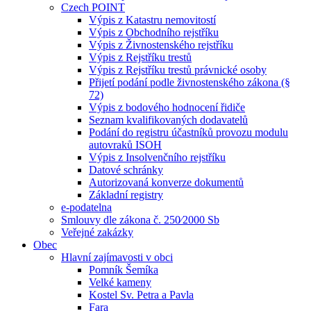
Czech POINT
Výpis z Katastru nemovitostí
Výpis z Obchodního rejstříku
Výpis z Živnostenského rejstříku
Výpis z Rejstříku trestů
Výpis z Rejstříku trestů právnické osoby
Přijetí podání podle živnostenského zákona (§
72)
Výpis z bodového hodnocení řidiče
Seznam kvalifikovaných dodavatelů
Podání do registru účastníků provozu modulu
autovraků ISOH
Výpis z Insolvenčního rejstříku
Datové schránky
Autorizovaná konverze dokumentů
Základní registry
e-podatelna
Smlouvy dle zákona č. 250⁄2000 Sb
Veřejné zakázky
Obec
Hlavní zajímavosti v obci
Pomník Šemíka
Velké kameny
Kostel Sv. Petra a Pavla
Fara