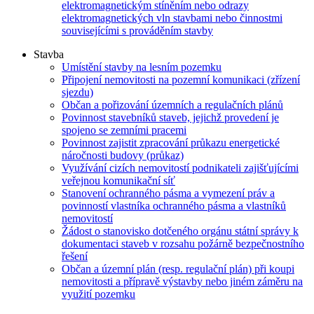
elektromagnetickým stíněním nebo odrazy
elektromagnetických vln stavbami nebo činnostmi
souvisejícími s prováděním stavby
Stavba
Umístění stavby na lesním pozemku
Připojení nemovitosti na pozemní komunikaci (zřízení
sjezdu)
Občan a pořizování územních a regulačních plánů
Povinnost stavebníků staveb, jejichž provedení je
spojeno se zemními pracemi
Povinnost zajistit zpracování průkazu energetické
náročnosti budovy (průkaz)
Využívání cizích nemovitostí podnikateli zajišťujícími
veřejnou komunikační síť
Stanovení ochranného pásma a vymezení práv a
povinností vlastníka ochranného pásma a vlastníků
nemovitostí
Žádost o stanovisko dotčeného orgánu státní správy k
dokumentaci staveb v rozsahu požárně bezpečnostního
řešení
Občan a územní plán (resp. regulační plán) při koupi
nemovitosti a přípravě výstavby nebo jiném záměru na
využití pozemku