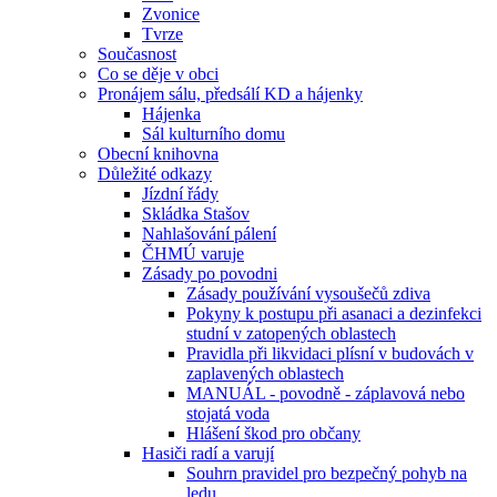
Zvonice
Tvrze
Současnost
Co se děje v obci
Pronájem sálu, předsálí KD a hájenky
Hájenka
Sál kulturního domu
Obecní knihovna
Důležité odkazy
Jízdní řády
Skládka Stašov
Nahlašování pálení
ČHMÚ varuje
Zásady po povodni
Zásady používání vysoušečů zdiva
Pokyny k postupu při asanaci a dezinfekci
studní v zatopených oblastech
Pravidla při likvidaci plísní v budovách v
zaplavených oblastech
MANUÁL - povodně - záplavová nebo
stojatá voda
Hlášení škod pro občany
Hasiči radí a varují
Souhrn pravidel pro bezpečný pohyb na
ledu