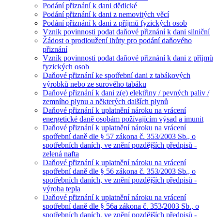
Podání přiznání k dani dědické
Podání přiznání k dani z nemovitých věcí
Podání přiznání k dani z příjmů fyzických osob
Vznik povinnosti podat daňové přiznání k dani silniční
Žádost o prodloužení lhůty pro podání daňového
přiznání
Vznik povinnosti podat daňové přiznání k dani z příjmů
fyzických osob
Daňové přiznání ke spotřební dani z tabákových
výrobků nebo ze surového tabáku
Daňové přiznání k dani z(e) elektřiny / pevných paliv /
zemního plynu a některých dalších plynů
Daňové přiznání k uplatnění nároku na vrácení
energetické daně osobám požívajícím výsad a imunit
Daňové přiznání k uplatnění nároku na vrácení
spotřební daně dle § 57 zákona č. 353/2003 Sb., o
spotřebních daních, ve znění pozdějších předpisů -
zelená nafta
Daňové přiznání k uplatnění nároku na vrácení
spotřební daně dle § 56 zákona č. 353/2003 Sb., o
spotřebních daních, ve znění pozdějších předpisů -
výroba tepla
Daňové přiznání k uplatnění nároku na vrácení
spotřební daně dle § 56a zákona č. 353/2003 Sb., o
spotřebních daních, ve znění pozdějších předpisů -