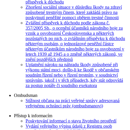
příspěvek k důchodu
Zhoršení sociální situace v důsledku škody na zdraví
způsobené trestným činem, které zakládá právo na
poskytnutí peněžité pomoci obětem trestné činnosti
Zvláštní příspěvek k důchodu podle zákona č.
357/2005 Sb., o ocenění účastníků národního boje za
vznik a osvobození Československa a některých
pozůstalých po nich, o zvláštním příspěvku k důchodu
některým osobám, o jednorázové peněžní částce
některým účastníkům národního boje za osvobození v
letech 1939 až 1945 a o změně některých zákonů, ve
znění pozdějších předpisů
Uplatnění nároku na náhradu škody způsobené při
výkonu státní moci, došlo-li ke škodě v občanském
soudním řízení nebo v řízení trestním, v soudnictví
správním, jakož i v těch případech, kdy stát odpovídá
za postup notáře či soudního exekutora
Ombudsman
Stížnost občana na práci veřejné správy adresovaná
veřejnému ochránci práv (ombudsmanovi)
Přístup k informacím
Poskytování informací o stavu životního prostředí
Vydání veřejného výpisu údajů z Registru osob