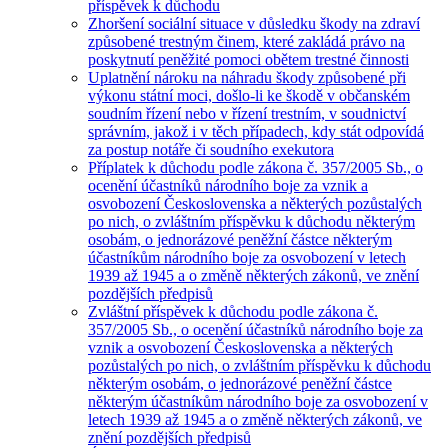
příspěvek k důchodu
Zhoršení sociální situace v důsledku škody na zdraví
způsobené trestným činem, které zakládá právo na
poskytnutí peněžité pomoci obětem trestné činnosti
Uplatnění nároku na náhradu škody způsobené při
výkonu státní moci, došlo-li ke škodě v občanském
soudním řízení nebo v řízení trestním, v soudnictví
správním, jakož i v těch případech, kdy stát odpovídá
za postup notáře či soudního exekutora
Příplatek k důchodu podle zákona č. 357/2005 Sb., o
ocenění účastníků národního boje za vznik a
osvobození Československa a některých pozůstalých
po nich, o zvláštním příspěvku k důchodu některým
osobám, o jednorázové peněžní částce některým
účastníkům národního boje za osvobození v letech
1939 až 1945 a o změně některých zákonů, ve znění
pozdějších předpisů
Zvláštní příspěvek k důchodu podle zákona č.
357/2005 Sb., o ocenění účastníků národního boje za
vznik a osvobození Československa a některých
pozůstalých po nich, o zvláštním příspěvku k důchodu
některým osobám, o jednorázové peněžní částce
některým účastníkům národního boje za osvobození v
letech 1939 až 1945 a o změně některých zákonů, ve
znění pozdějších předpisů