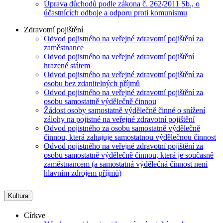
Úprava důchodů podle zákona č. 262/2011 Sb., o
účastnících odboje a odporu proti komunismu
Zdravotní pojištění
Odvod pojistného na veřejné zdravotní pojištění za
zaměstnance
Odvod pojistného na veřejné zdravotní pojištění
hrazené státem
Odvod pojistného na veřejné zdravotní pojištění za
osobu bez zdanitelných příjmů
Odvod pojistného na veřejné zdravotní pojištění za
osobu samostatně výdělečně činnou
Žádost osoby samostatně výdělečně činné o snížení
zálohy na pojistné na veřejné zdravotní pojištění
Odvod pojistného za osobu samostatně výdělečně
činnou, která zahajuje samostatnou výdělečnou činnost
Odvod pojistného na veřejné zdravotní pojištění za
osobu samostatně výdělečně činnou, která je současně
zaměstnancem (a samostatná výdělečná činnost není
hlavním zdrojem příjmů)
Kultura
Církve