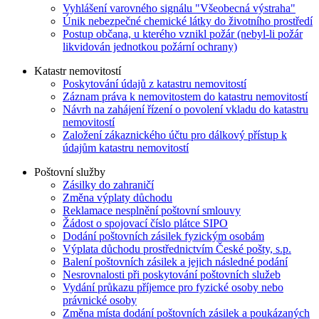
Vyhlášení varovného signálu "Všeobecná výstraha"
Únik nebezpečné chemické látky do životního prostředí
Postup občana, u kterého vznikl požár (nebyl-li požár
likvidován jednotkou požární ochrany)
Katastr nemovitostí
Poskytování údajů z katastru nemovitostí
Záznam práva k nemovitostem do katastru nemovitostí
Návrh na zahájení řízení o povolení vkladu do katastru
nemovitostí
Založení zákaznického účtu pro dálkový přístup k
údajům katastru nemovitostí
Poštovní služby
Zásilky do zahraničí
Změna výplaty důchodu
Reklamace nesplnění poštovní smlouvy
Žádost o spojovací číslo plátce SIPO
Dodání poštovních zásilek fyzickým osobám
Výplata důchodu prostřednictvím České pošty, s.p.
Balení poštovních zásilek a jejich následné podání
Nesrovnalosti při poskytování poštovních služeb
Vydání průkazu příjemce pro fyzické osoby nebo
právnické osoby
Změna místa dodání poštovních zásilek a poukázaných