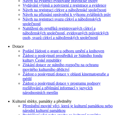
Návrh na evidenci evidované právnické osoby
Vydávání výpisů a potvrzení z registrace a evidence
Návrh na registraci církve a náboženské společnosti
Návrh na přiznání oprávnění k výkonu zvláštních práv
Návrh na registraci svazu církví a náboženských
společností
Nahlížení do rejstříků registrovaných církví a
náboženských společností, evidovaných právnických
osob, svazů církví a náboženských společností
Dotace
Podání žádosti o grant u odboru umění a knihoven
Žádost o poskytnutí prostředků ze Státního fondu
kultury České republiky
Získání dotace ze státního rozpočtu na ochranu
movitého kulturního dědictví
Žádost o poskytnutí dotace v oblasti kinematografie a
médií
Žádost o poskytnutí dotace v programu podpory
rozšiřování a přijímání informací v jazycích
národnostních menšin
Kulturní sbírky, památky a předměty
Přemístění movité věci, která je kulturní památkou nebo
národní kulturní památkou