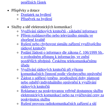
peněžních částek
Příspěvky a dotace
Doplatek na bydlení
Příspěvek na bydlení
Služby a sítě elektronických komunikací
Využívání rádiových kmitočtů - základní informace
Příjem rozhlasového nebo televizního signálu ve
zhoršené kvalitě
Rušení nebo chybovost signálu zařízení využívajícího
rádiové kmitočty
Podání žádosti o informace dle zákona č. 106/1999 Sb.,
o svobodném přístupu k informacím, ve znění
pozdějších předpisů, Českému telekomunikačnímu
úřadu
Využívání rádiových kmitočtů při výkonu
komunikačních činností podle všeobecného oprávnění
Žádost o udělení (změnu, prodloužení doby platnosti
nebo odnětí) individuálního oprávnění k využívání
rádiových kmitočtů
Reklamace na poskytovanou veřejně dostupnou službu
elektronických komunikací nebo na vyúčtování ceny za
poskytnutou službu
Rušení provozu radiokomunikačních zařízení a sítí