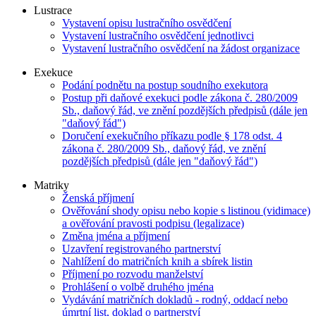
Lustrace
Vystavení opisu lustračního osvědčení
Vystavení lustračního osvědčení jednotlivci
Vystavení lustračního osvědčení na žádost organizace
Exekuce
Podání podnětu na postup soudního exekutora
Postup při daňové exekuci podle zákona č. 280/2009
Sb., daňový řád, ve znění pozdějších předpisů (dále jen
"daňový řád")
Doručení exekučního příkazu podle § 178 odst. 4
zákona č. 280/2009 Sb., daňový řád, ve znění
pozdějších předpisů (dále jen "daňový řád")
Matriky
Ženská příjmení
Ověřování shody opisu nebo kopie s listinou (vidimace)
a ověřování pravosti podpisu (legalizace)
Změna jména a příjmení
Uzavření registrovaného partnerství
Nahlížení do matričních knih a sbírek listin
Příjmení po rozvodu manželství
Prohlášení o volbě druhého jména
Vydávání matričních dokladů - rodný, oddací nebo
úmrtní list, doklad o partnerství