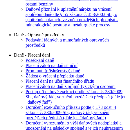
ostatní benziny
Daňové přiznání k uplatnění nároku na vrácení
spotřební daně dle § 55 zákona č. 353/2003 Sb., o
spotřebních daních, ve znění pozdějších předpisů -
mineralogické postupy a metalurgické procesy
Daně - Opravné prostředky
Podávání řádných a mimořádných opravných
prostředků
Daně - Placení daní
Posečkání daně
Placení záloh na daň silniční
Prominutí (příslušenství) daně
Žádost o vrácení přeplatku daně
Placení daní na účet finančního úřadu
Placení záloh na daň z příjmů fyzickými osobami
Postup při daňové exekuci podle zákona č. 280/2009
Sb., daňový řád, ve znění pozdějších předpisů (dále jen
"daňový řád")
Doručení exekučního příkazu podle § 178 odst. 4
zákona č. 280/2009 Sb., daňový řád, ve znění
pozdějších předpisů (dále jen "daňový řád")
Doručení vyrozumění o výši daňových nedoplatků a
upozornění na následky spojené s jejich neuhrazením