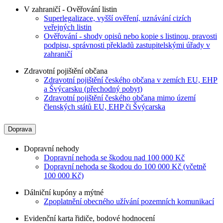
V zahraničí - Ověřování listin
Superlegalizace, vyšší ověření, uznávání cizích
veřejných listin
Ověřování - shody opisů nebo kopie s listinou, pravosti
podpisu, správnosti překladů zastupitelskými úřady v
zahraničí
Zdravotní pojištění občana
Zdravotní pojištění českého občana v zemích EU, EHP
a Švýcarsku (přechodný pobyt)
Zdravotní pojištění českého občana mimo území
členských států EU, EHP či Švýcarska
Doprava
Dopravní nehody
Dopravní nehoda se škodou nad 100 000 Kč
Dopravní nehoda se škodou do 100 000 Kč (včetně
100 000 Kč)
Dálniční kupóny a mýtné
Zpoplatnění obecného užívání pozemních komunikací
Evidenční karta řidiče, bodové hodnocení