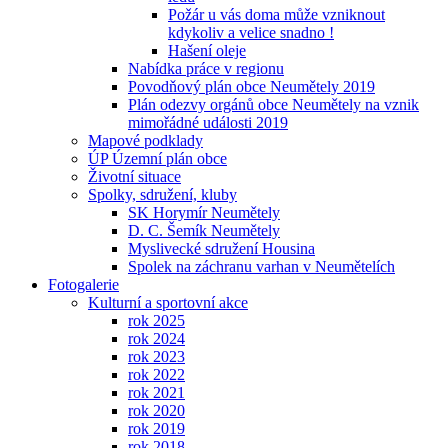
Požár u vás doma může vzniknout
kdykoliv a velice snadno !
Hašení oleje
Nabídka práce v regionu
Povodňový plán obce Neumětely 2019
Plán odezvy orgánů obce Neumětely na vznik
mimořádné události 2019
Mapové podklady
ÚP Územní plán obce
Životní situace
Spolky, sdružení, kluby
SK Horymír Neumětely
D. C. Šemík Neumětely
Myslivecké sdružení Housina
Spolek na záchranu varhan v Neumětelích
Fotogalerie
Kulturní a sportovní akce
rok 2025
rok 2024
rok 2023
rok 2022
rok 2021
rok 2020
rok 2019
rok 2018