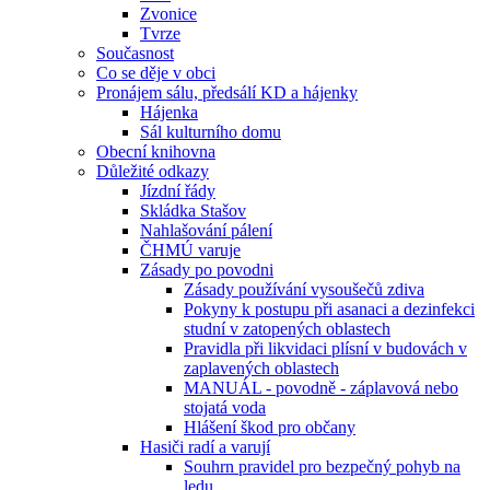
Zvonice
Tvrze
Současnost
Co se děje v obci
Pronájem sálu, předsálí KD a hájenky
Hájenka
Sál kulturního domu
Obecní knihovna
Důležité odkazy
Jízdní řády
Skládka Stašov
Nahlašování pálení
ČHMÚ varuje
Zásady po povodni
Zásady používání vysoušečů zdiva
Pokyny k postupu při asanaci a dezinfekci
studní v zatopených oblastech
Pravidla při likvidaci plísní v budovách v
zaplavených oblastech
MANUÁL - povodně - záplavová nebo
stojatá voda
Hlášení škod pro občany
Hasiči radí a varují
Souhrn pravidel pro bezpečný pohyb na
ledu