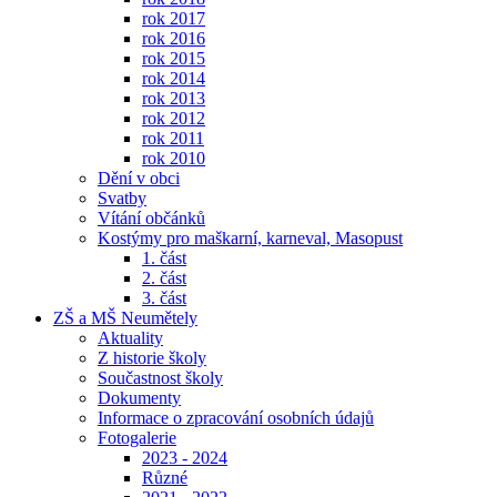
rok 2017
rok 2016
rok 2015
rok 2014
rok 2013
rok 2012
rok 2011
rok 2010
Dění v obci
Svatby
Vítání občánků
Kostýmy pro maškarní, karneval, Masopust
1. část
2. část
3. část
ZŠ a MŠ Neumětely
Aktuality
Z historie školy
Součastnost školy
Dokumenty
Informace o zpracování osobních údajů
Fotogalerie
2023 - 2024
Různé