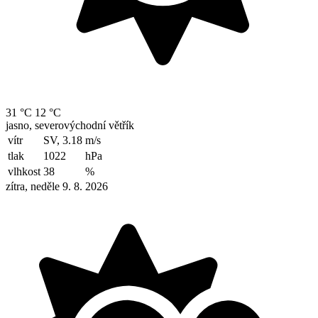
31 °C
12 °C
jasno, severovýchodní větřík
vítr
SV, 3.18
m/s
tlak
1022
hPa
vlhkost
38
%
zítra, neděle 9. 8. 2026