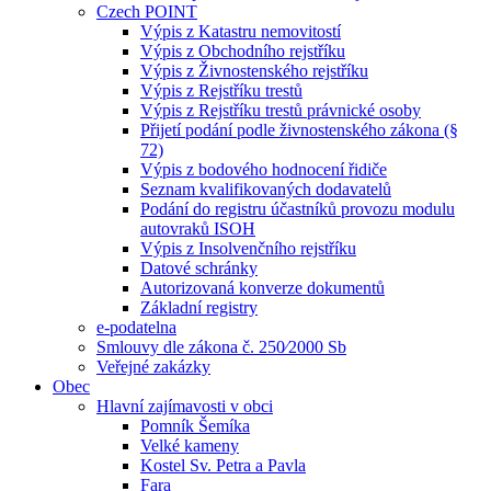
Czech POINT
Výpis z Katastru nemovitostí
Výpis z Obchodního rejstříku
Výpis z Živnostenského rejstříku
Výpis z Rejstříku trestů
Výpis z Rejstříku trestů právnické osoby
Přijetí podání podle živnostenského zákona (§
72)
Výpis z bodového hodnocení řidiče
Seznam kvalifikovaných dodavatelů
Podání do registru účastníků provozu modulu
autovraků ISOH
Výpis z Insolvenčního rejstříku
Datové schránky
Autorizovaná konverze dokumentů
Základní registry
e-podatelna
Smlouvy dle zákona č. 250⁄2000 Sb
Veřejné zakázky
Obec
Hlavní zajímavosti v obci
Pomník Šemíka
Velké kameny
Kostel Sv. Petra a Pavla
Fara