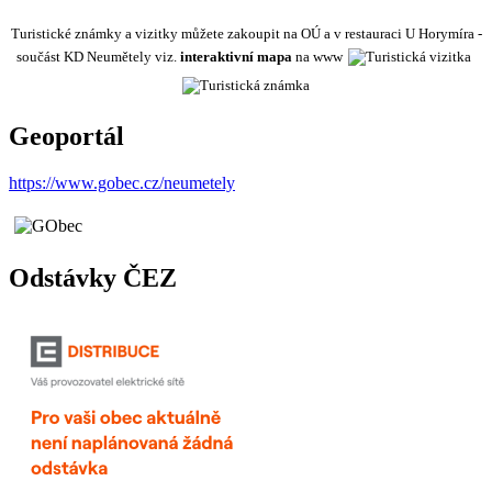
Turistické známky a vizitky můžete zakoupit na OÚ a v restauraci U Horymíra -
součást KD Neumětely viz.
interaktivní mapa
na www
Geoportál
https://www.gobec.cz/neumetely
Odstávky ČEZ