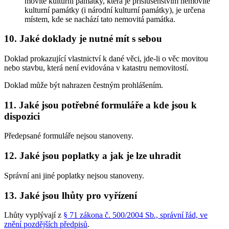
movité kulturní památky, která je příslušenstvím nemovité
kulturní památky (i národní kulturní památky), je určena
místem, kde se nachází tato nemovitá památka.
10. Jaké doklady je nutné mít s sebou
Doklad prokazující vlastnictví k dané věci, jde-li o věc movitou
nebo stavbu, která není evidována v katastru nemovitostí.
Doklad může být nahrazen čestným prohlášením.
11. Jaké jsou potřebné formuláře a kde jsou k
dispozici
Předepsané formuláře nejsou stanoveny.
12. Jaké jsou poplatky a jak je lze uhradit
Správní ani jiné poplatky nejsou stanoveny.
13. Jaké jsou lhůty pro vyřízení
Lhůty vyplývají z
§ 71 zákona č. 500/2004 Sb., správní řád, ve
znění pozdějších předpisů
.