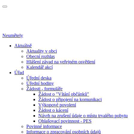
Neumětely
Aktuálně
Aktuality v obci
Obecní rozhlas
Hlášení závad na veřejném osvětlení
Kalendář akcí
Úřad
Úřední deska
Úřední hodiny
Žádosti - formuláře
Žádost o "Vítání občánků"
Žádost o připojení na komunikaci
Výkopové povolení
Žádost o kácení
Návrh na zrušení údaje o místu trvalého pobytu
Ohlašovací povinnost - PES
Povinné informace
Informace o zpracování osobních údajů