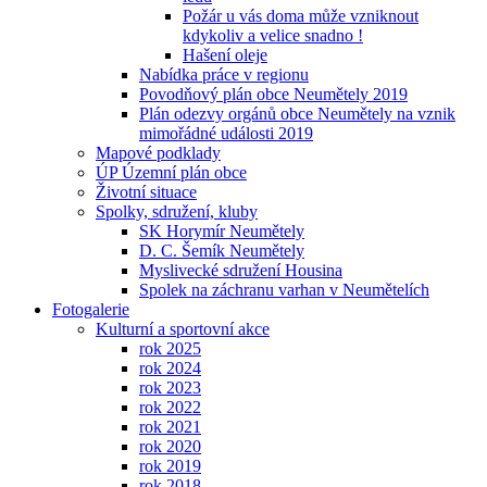
Požár u vás doma může vzniknout
kdykoliv a velice snadno !
Hašení oleje
Nabídka práce v regionu
Povodňový plán obce Neumětely 2019
Plán odezvy orgánů obce Neumětely na vznik
mimořádné události 2019
Mapové podklady
ÚP Územní plán obce
Životní situace
Spolky, sdružení, kluby
SK Horymír Neumětely
D. C. Šemík Neumětely
Myslivecké sdružení Housina
Spolek na záchranu varhan v Neumětelích
Fotogalerie
Kulturní a sportovní akce
rok 2025
rok 2024
rok 2023
rok 2022
rok 2021
rok 2020
rok 2019
rok 2018