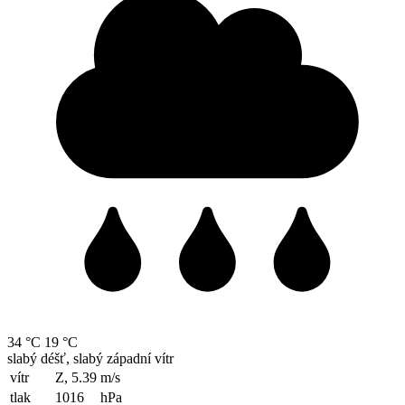
34 °C
19 °C
slabý déšť, slabý západní vítr
vítr
Z, 5.39
m/s
tlak
1016
hPa