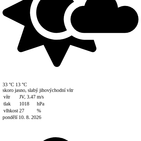
33 °C
13 °C
skoro jasno, slabý jihovýchodní vítr
vítr
JV, 3.47
m/s
tlak
1018
hPa
vlhkost
27
%
pondělí 10. 8. 2026