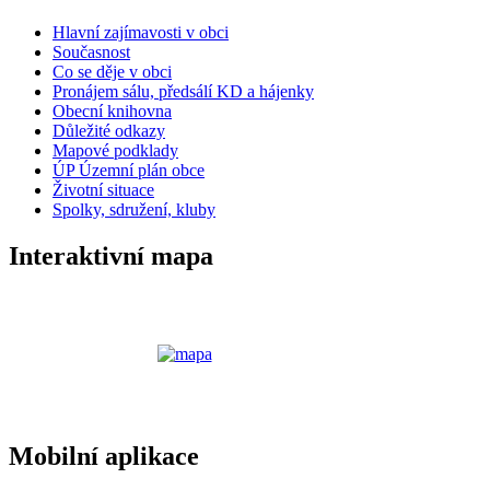
Hlavní zajímavosti v obci
Současnost
Co se děje v obci
Pronájem sálu, předsálí KD a hájenky
Obecní knihovna
Důležité odkazy
Mapové podklady
ÚP Územní plán obce
Životní situace
Spolky, sdružení, kluby
Interaktivní mapa
Mobilní aplikace