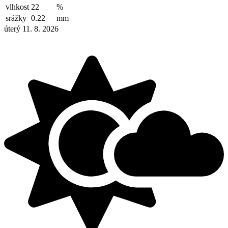
vlhkost
22
%
srážky
0.22
mm
úterý 11. 8. 2026