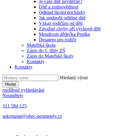
Je vaše dítě nevděčné?
Dítě a zodpovědnost
Odklad školní docházky
Jak podpořit odlišné dítě
Vzkaz rodičům od dětí
Závažné chyby při výchově dětí
Moudrosti dědečka Pepíka
Desatero pro rodiče
Mateřská škola
Zápis do 1. třídy ZŠ
Zápis do Mateřské školy
Kontakty
Kontakty
Hledaný výraz
Hledat
rozšířené vyhledávání
Neumětely
311 584 125
sekretariat@obec-neumetely.cz