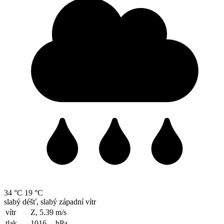
34 °C
19 °C
slabý déšť, slabý západní vítr
vítr
Z, 5.39
m/s
tlak
1016
hPa