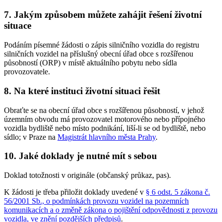
7. Jakým způsobem můžete zahájit řešení životní
situace
Podáním písemné žádosti o zápis silničního vozidla do registru
silničních vozidel na příslušný obecní úřad obce s rozšířenou
působností (ORP) v místě aktuálního pobytu nebo sídla
provozovatele.
8. Na které instituci životní situaci řešit
Obraťte se na obecní úřad obce s rozšířenou působností, v jehož
územním obvodu má provozovatel motorového nebo přípojného
vozidla bydliště nebo místo podnikání, liší-li se od bydliště, nebo
sídlo; v Praze na
Magistrát hlavního města Prahy
.
10. Jaké doklady je nutné mít s sebou
Doklad totožnosti v originále (občanský průkaz, pas).
K žádosti je třeba přiložit doklady uvedené v
§ 6 odst. 5 zákona č.
56/2001 Sb., o podmínkách provozu vozidel na pozemních
komunikacích a o změně zákona o pojištění odpovědnosti z provozu
vozidla, ve znění pozdějších předpisů
.