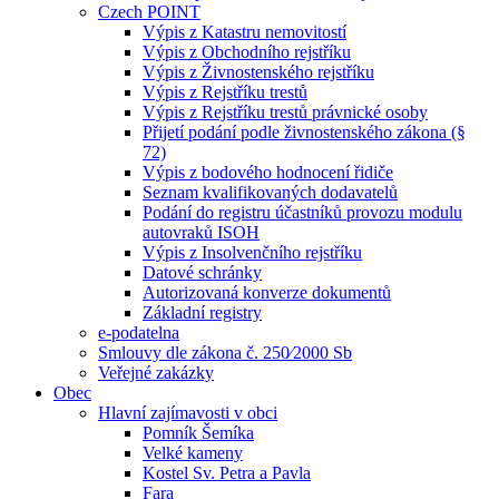
Czech POINT
Výpis z Katastru nemovitostí
Výpis z Obchodního rejstříku
Výpis z Živnostenského rejstříku
Výpis z Rejstříku trestů
Výpis z Rejstříku trestů právnické osoby
Přijetí podání podle živnostenského zákona (§
72)
Výpis z bodového hodnocení řidiče
Seznam kvalifikovaných dodavatelů
Podání do registru účastníků provozu modulu
autovraků ISOH
Výpis z Insolvenčního rejstříku
Datové schránky
Autorizovaná konverze dokumentů
Základní registry
e-podatelna
Smlouvy dle zákona č. 250⁄2000 Sb
Veřejné zakázky
Obec
Hlavní zajímavosti v obci
Pomník Šemíka
Velké kameny
Kostel Sv. Petra a Pavla
Fara