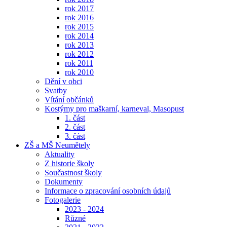
rok 2017
rok 2016
rok 2015
rok 2014
rok 2013
rok 2012
rok 2011
rok 2010
Dění v obci
Svatby
Vítání občánků
Kostýmy pro maškarní, karneval, Masopust
1. část
2. část
3. část
ZŠ a MŠ Neumětely
Aktuality
Z historie školy
Součastnost školy
Dokumenty
Informace o zpracování osobních údajů
Fotogalerie
2023 - 2024
Různé