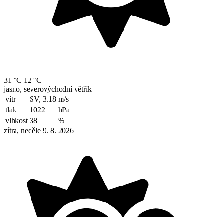
31 °C
12 °C
jasno, severovýchodní větřík
vítr
SV, 3.18
m/s
tlak
1022
hPa
vlhkost
38
%
zítra, neděle 9. 8. 2026