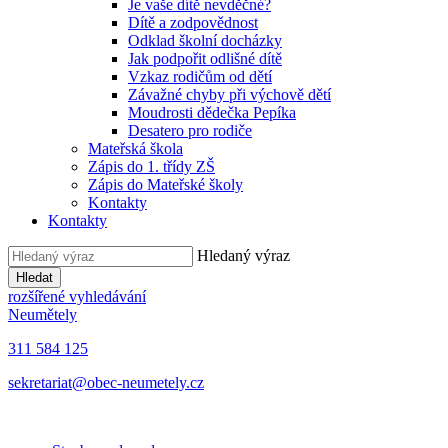
Je vaše dítě nevděčné?
Dítě a zodpovědnost
Odklad školní docházky
Jak podpořit odlišné dítě
Vzkaz rodičům od dětí
Závažné chyby při výchově dětí
Moudrosti dědečka Pepíka
Desatero pro rodiče
Mateřská škola
Zápis do 1. třídy ZŠ
Zápis do Mateřské školy
Kontakty
Kontakty
Hledaný výraz
Hledat
rozšířené vyhledávání
Neumětely
311 584 125
sekretariat@obec-neumetely.cz