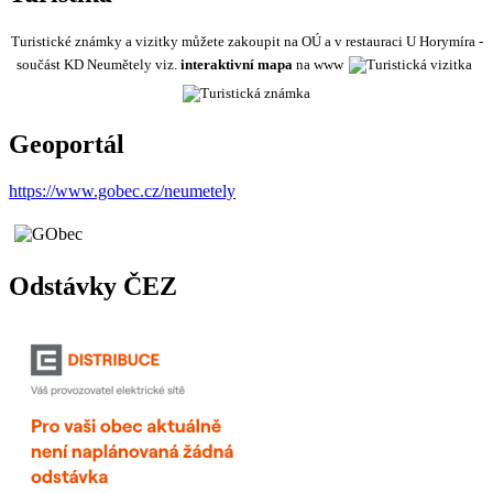
Turistické známky a vizitky můžete zakoupit na OÚ a v restauraci U Horymíra -
součást KD Neumětely viz.
interaktivní mapa
na www
Geoportál
https://www.gobec.cz/neumetely
Odstávky ČEZ