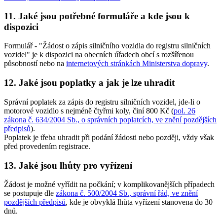
11. Jaké jsou potřebné formuláře a kde jsou k
dispozici
Formulář - "Žádost o zápis silničního vozidla do registru silničních
vozidel" je k dispozici na obecních úřadech obcí s rozšířenou
působností nebo na
internetových stránkách Ministerstva dopravy
.
12. Jaké jsou poplatky a jak je lze uhradit
Správní poplatek za zápis do registru silničních vozidel, jde-li o
motorové vozidlo s nejméně čtyřmi koly, činí
800 Kč
(
pol. 26
zákona č. 634/2004 Sb., o správních poplatcích, ve znění pozdějších
předpisů
).
Poplatek je třeba uhradit při podání žádosti nebo později, vždy však
před provedením registrace.
13. Jaké jsou lhůty pro vyřízení
Žádost je možné vyřídit na počkání; v komplikovanějších případech
se postupuje dle
zákona č. 500/2004 Sb., správní řád, ve znění
pozdějších předpisů
, kde je obvyklá lhůta vyřízení stanovena do 30
dnů.