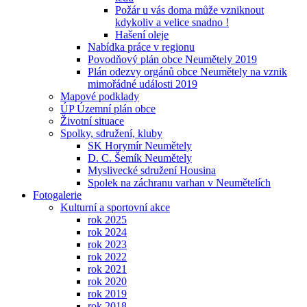
Požár u vás doma může vzniknout
kdykoliv a velice snadno !
Hašení oleje
Nabídka práce v regionu
Povodňový plán obce Neumětely 2019
Plán odezvy orgánů obce Neumětely na vznik
mimořádné události 2019
Mapové podklady
ÚP Územní plán obce
Životní situace
Spolky, sdružení, kluby
SK Horymír Neumětely
D. C. Šemík Neumětely
Myslivecké sdružení Housina
Spolek na záchranu varhan v Neumětelích
Fotogalerie
Kulturní a sportovní akce
rok 2025
rok 2024
rok 2023
rok 2022
rok 2021
rok 2020
rok 2019
rok 2018