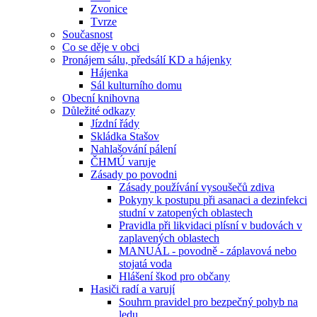
Zvonice
Tvrze
Současnost
Co se děje v obci
Pronájem sálu, předsálí KD a hájenky
Hájenka
Sál kulturního domu
Obecní knihovna
Důležité odkazy
Jízdní řády
Skládka Stašov
Nahlašování pálení
ČHMÚ varuje
Zásady po povodni
Zásady používání vysoušečů zdiva
Pokyny k postupu při asanaci a dezinfekci
studní v zatopených oblastech
Pravidla při likvidaci plísní v budovách v
zaplavených oblastech
MANUÁL - povodně - záplavová nebo
stojatá voda
Hlášení škod pro občany
Hasiči radí a varují
Souhrn pravidel pro bezpečný pohyb na
ledu