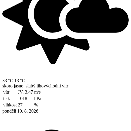
33 °C
13 °C
skoro jasno, slabý jihovýchodní vítr
vítr
JV, 3.47
m/s
tlak
1018
hPa
vlhkost
27
%
pondělí 10. 8. 2026