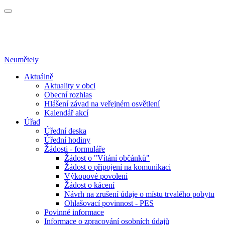
Neumětely
Aktuálně
Aktuality v obci
Obecní rozhlas
Hlášení závad na veřejném osvětlení
Kalendář akcí
Úřad
Úřední deska
Úřední hodiny
Žádosti - formuláře
Žádost o "Vítání občánků"
Žádost o připojení na komunikaci
Výkopové povolení
Žádost o kácení
Návrh na zrušení údaje o místu trvalého pobytu
Ohlašovací povinnost - PES
Povinné informace
Informace o zpracování osobních údajů