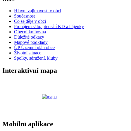
Hlavní zajímavosti v obci
Současnost
Co se děje v obci
Pronájem sálu, předsálí KD a hájenky
Obecní knihovna
Důležité odkazy
Mapové podklady
ÚP Územní plán obce
Životní situace
Spolky, sdružení, kluby
Interaktivní mapa
Mobilní aplikace