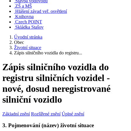
Stavba vodovodu
ZŠ a MŠ
Hlášení závad veř. osvětlení
Knihovna
Czech POINT
Skládka Stašov
Úvodní stránka
Obec
Životní situace
Zápis silničního vozidla do registru...
Zápis silničního vozidla do
registru silničních vozidel -
nové, dosud neregistrované
silniční vozidlo
Základní znění
Rozšířené znění
Úplné znění
3. Pojmenování (název) životní situace