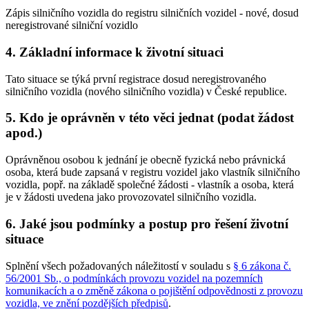
Zápis silničního vozidla do registru silničních vozidel - nové, dosud
neregistrované silniční vozidlo
4. Základní informace k životní situaci
Tato situace se týká první registrace dosud neregistrovaného
silničního vozidla (nového silničního vozidla) v České republice.
5. Kdo je oprávněn v této věci jednat (podat žádost
apod.)
Oprávněnou osobou k jednání je obecně fyzická nebo právnická
osoba, která bude zapsaná v registru vozidel jako vlastník silničního
vozidla, popř. na základě společné žádosti - vlastník a osoba, která
je v žádosti uvedena jako provozovatel silničního vozidla.
6. Jaké jsou podmínky a postup pro řešení životní
situace
Splnění všech požadovaných náležitostí v souladu s
§ 6 zákona č.
56/2001 Sb., o podmínkách provozu vozidel na pozemních
komunikacích a o změně zákona o pojištění odpovědnosti z provozu
vozidla, ve znění pozdějších předpisů
.