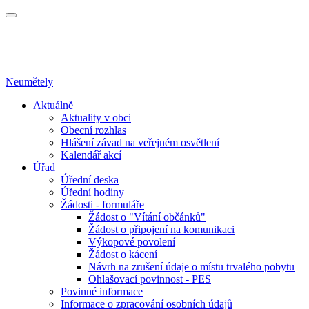
Neumětely
Aktuálně
Aktuality v obci
Obecní rozhlas
Hlášení závad na veřejném osvětlení
Kalendář akcí
Úřad
Úřední deska
Úřední hodiny
Žádosti - formuláře
Žádost o "Vítání občánků"
Žádost o připojení na komunikaci
Výkopové povolení
Žádost o kácení
Návrh na zrušení údaje o místu trvalého pobytu
Ohlašovací povinnost - PES
Povinné informace
Informace o zpracování osobních údajů