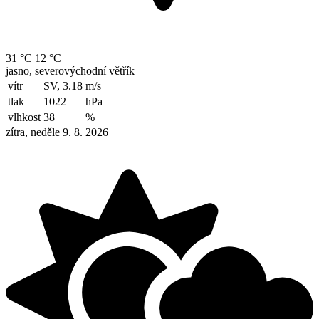
31 °C
12 °C
jasno, severovýchodní větřík
vítr
SV, 3.18
m/s
tlak
1022
hPa
vlhkost
38
%
zítra, neděle 9. 8. 2026