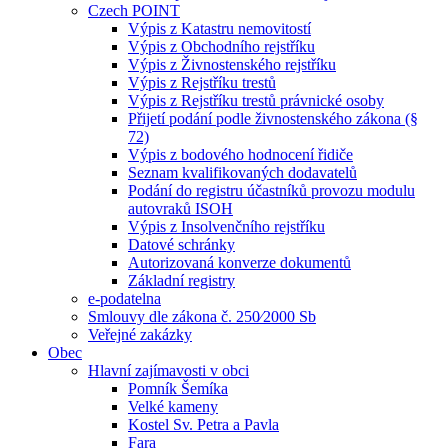
Czech POINT
Výpis z Katastru nemovitostí
Výpis z Obchodního rejstříku
Výpis z Živnostenského rejstříku
Výpis z Rejstříku trestů
Výpis z Rejstříku trestů právnické osoby
Přijetí podání podle živnostenského zákona (§
72)
Výpis z bodového hodnocení řidiče
Seznam kvalifikovaných dodavatelů
Podání do registru účastníků provozu modulu
autovraků ISOH
Výpis z Insolvenčního rejstříku
Datové schránky
Autorizovaná konverze dokumentů
Základní registry
e-podatelna
Smlouvy dle zákona č. 250⁄2000 Sb
Veřejné zakázky
Obec
Hlavní zajímavosti v obci
Pomník Šemíka
Velké kameny
Kostel Sv. Petra a Pavla
Fara