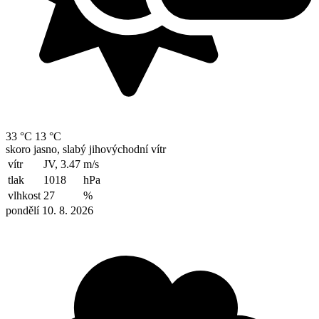
33 °C
13 °C
skoro jasno, slabý jihovýchodní vítr
vítr
JV, 3.47
m/s
tlak
1018
hPa
vlhkost
27
%
pondělí 10. 8. 2026