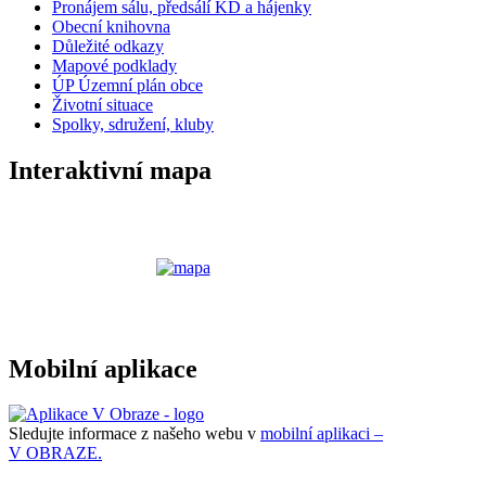
Pronájem sálu, předsálí KD a hájenky
Obecní knihovna
Důležité odkazy
Mapové podklady
ÚP Územní plán obce
Životní situace
Spolky, sdružení, kluby
Interaktivní mapa
Mobilní aplikace
Sledujte informace z našeho webu v
mobilní aplikaci –
V OBRAZE.