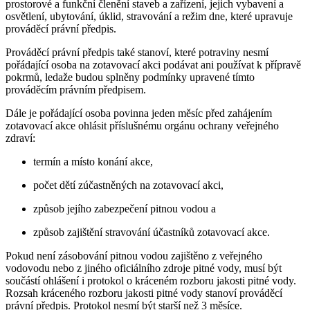
prostorové a funkční členění staveb a zařízení, jejich vybavení a
osvětlení, ubytování, úklid, stravování a režim dne, které upravuje
prováděcí právní předpis.
Prováděcí právní předpis také stanoví, které potraviny nesmí
pořádající osoba na zotavovací akci podávat ani používat k přípravě
pokrmů, ledaže budou splněny podmínky upravené tímto
prováděcím právním předpisem.
Dále je pořádající osoba povinna jeden měsíc před zahájením
zotavovací akce ohlásit příslušnému orgánu ochrany veřejného
zdraví:
termín a místo konání akce,
počet dětí zúčastněných na zotavovací akci,
způsob jejího zabezpečení pitnou vodou a
způsob zajištění stravování účastníků zotavovací akce.
Pokud není zásobování pitnou vodou zajištěno z veřejného
vodovodu nebo z jiného oficiálního zdroje pitné vody, musí být
součástí ohlášení i protokol o kráceném rozboru jakosti pitné vody.
Rozsah kráceného rozboru jakosti pitné vody stanoví prováděcí
právní předpis. Protokol nesmí být starší než 3 měsíce.