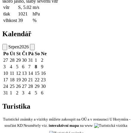
skoro jasno, slabý severní vítr
vítr
S, 5.02
m/s
tlak
1021
hPa
vlhkost
39
%
Kalendář
Srpen
2026
Po
Út
St
Čt
Pá
So
Ne
27
28
29
30
31
1
2
3
4
5
6
7
8
9
10
11
12
13
14
15
16
17
18
19
20
21
22
23
24
25
26
27
28
29
30
31
1
2
3
4
5
6
Turistika
Turistické známky a vizitky můžete zakoupit na OÚ a v restauraci U Horymíra -
součást KD Neumětely viz.
interaktivní mapa
na www