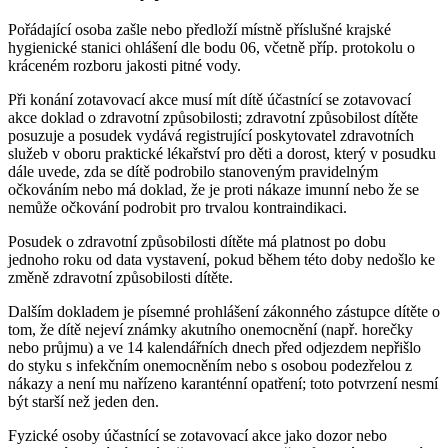
Pořádající osoba zašle nebo předloží místně příslušné krajské
hygienické stanici ohlášení dle bodu 06, včetně příp. protokolu o
kráceném rozboru jakosti pitné vody.
Při konání zotavovací akce musí mít dítě účastnící se zotavovací
akce doklad o zdravotní způsobilosti; zdravotní způsobilost dítěte
posuzuje a posudek vydává registrující poskytovatel zdravotních
služeb v oboru praktické lékařství pro děti a dorost, který v posudku
dále uvede, zda se dítě podrobilo stanoveným pravidelným
očkováním nebo má doklad, že je proti nákaze imunní nebo že se
nemůže očkování podrobit pro trvalou kontraindikaci.
Posudek o zdravotní způsobilosti dítěte má platnost po dobu
jednoho roku od data vystavení, pokud během této doby nedošlo ke
změně zdravotní způsobilosti dítěte.
Dalším dokladem je písemné prohlášení zákonného zástupce dítěte o
tom, že dítě nejeví známky akutního onemocnění (např. horečky
nebo průjmu) a ve 14 kalendářních dnech před odjezdem nepřišlo
do styku s infekčním onemocněním nebo s osobou podezřelou z
nákazy a není mu nařízeno karanténní opatření; toto potvrzení nesmí
být starší než jeden den.
Fyzické osoby účastnící se zotavovací akce jako dozor nebo