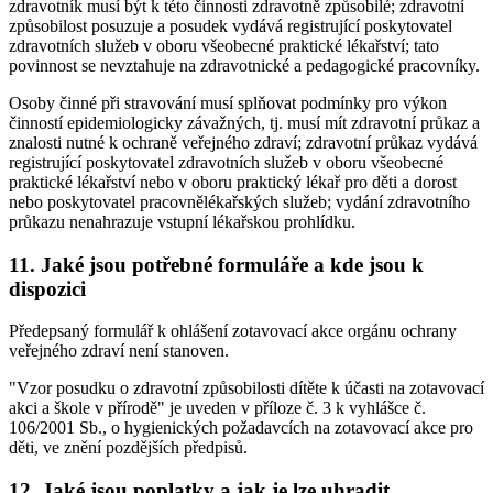
zdravotník musí být k této činnosti zdravotně způsobilé; zdravotní
způsobilost posuzuje a posudek vydává registrující poskytovatel
zdravotních služeb v oboru všeobecné praktické lékařství; tato
povinnost se nevztahuje na zdravotnické a pedagogické pracovníky.
Osoby činné při stravování musí splňovat podmínky pro výkon
činností epidemiologicky závažných, tj. musí mít zdravotní průkaz a
znalosti nutné k ochraně veřejného zdraví; zdravotní průkaz vydává
registrující poskytovatel zdravotních služeb v oboru všeobecné
praktické lékařství nebo v oboru praktický lékař pro děti a dorost
nebo poskytovatel pracovnělékařských služeb; vydání zdravotního
průkazu nenahrazuje vstupní lékařskou prohlídku.
11. Jaké jsou potřebné formuláře a kde jsou k
dispozici
Předepsaný formulář k ohlášení zotavovací akce orgánu ochrany
veřejného zdraví není stanoven.
"Vzor posudku o zdravotní způsobilosti dítěte k účasti na zotavovací
akci a škole v přírodě" je uveden v příloze č. 3 k vyhlášce č.
106/2001 Sb., o hygienických požadavcích na zotavovací akce pro
děti, ve znění pozdějších předpisů.
12. Jaké jsou poplatky a jak je lze uhradit