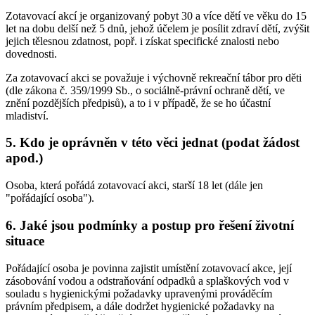
Zotavovací akcí je organizovaný pobyt 30 a více dětí ve věku do 15
let na dobu delší než 5 dnů, jehož účelem je posílit zdraví dětí, zvýšit
jejich tělesnou zdatnost, popř. i získat specifické znalosti nebo
dovednosti.
Za zotavovací akci se považuje i výchovně rekreační tábor pro děti
(dle zákona č. 359/1999 Sb., o sociálně-právní ochraně dětí, ve
znění pozdějších předpisů), a to i v případě, že se ho účastní
mladiství.
5. Kdo je oprávněn v této věci jednat (podat žádost
apod.)
Osoba, která pořádá zotavovací akci, starší 18 let (dále jen
"pořádající osoba").
6. Jaké jsou podmínky a postup pro řešení životní
situace
Pořádající osoba je povinna zajistit umístění zotavovací akce, její
zásobování vodou a odstraňování odpadků a splaškových vod v
souladu s hygienickými požadavky upravenými prováděcím
právním předpisem, a dále dodržet hygienické požadavky na