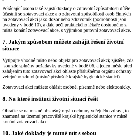
Pořádající osoba také zajistí doklady o zdravotní způsobilosti dítěte
účastnit se zotavovací akce a o zdravotní způsobilosti osob činných
na zotavovací akci jako dozor nebo zdravotník (podrobnosti jsou
uvedeny v bodě 10), a dále péči praktického lékaře dostupného z
místa konání zotavovací akce, s výjimkou putovní zotavovací akce.
7. Jakým způsobem můžete zahájit řešení životní
situace
Vytipujte vhodné místo nebo objekt pro zotavovací akci; zjistěte, zda
jsou zde splněny požadavky uvedené v bodě 06, a jeden měsíc před
zahájením tuto zotavovací akci ohlaste příslušnému orgánu ochrany
veřejného zdraví (místně příslušné krajské hygienické stanici).
Zotavovací akci můžete ohlásit osobně, písemně nebo elektronicky.
8. Na které instituci životní situaci řešit
Obraťte se na místně příslušný orgán ochrany veřejného zdraví, to
znamená na územní pracoviště krajské hygienické stanice v místě
konání zotavovací akce.
10. Jaké doklady je nutné mít s sebou