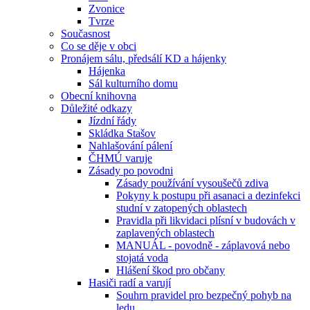
Zvonice
Tvrze
Současnost
Co se děje v obci
Pronájem sálu, předsálí KD a hájenky
Hájenka
Sál kulturního domu
Obecní knihovna
Důležité odkazy
Jízdní řády
Skládka Stašov
Nahlašování pálení
ČHMÚ varuje
Zásady po povodni
Zásady používání vysoušečů zdiva
Pokyny k postupu při asanaci a dezinfekci
studní v zatopených oblastech
Pravidla při likvidaci plísní v budovách v
zaplavených oblastech
MANUÁL - povodně - záplavová nebo
stojatá voda
Hlášení škod pro občany
Hasiči radí a varují
Souhrn pravidel pro bezpečný pohyb na
ledu