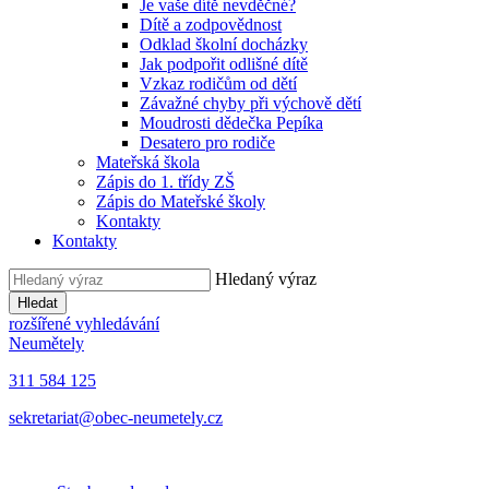
Je vaše dítě nevděčné?
Dítě a zodpovědnost
Odklad školní docházky
Jak podpořit odlišné dítě
Vzkaz rodičům od dětí
Závažné chyby při výchově dětí
Moudrosti dědečka Pepíka
Desatero pro rodiče
Mateřská škola
Zápis do 1. třídy ZŠ
Zápis do Mateřské školy
Kontakty
Kontakty
Hledaný výraz
Hledat
rozšířené vyhledávání
Neumětely
311 584 125
sekretariat@obec-neumetely.cz