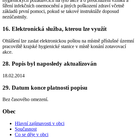
hygienických požadavcích na tyto akce a o předcházení vzniku a
šíření infekčních onemocnění a jiných poškození zdraví včetně
základů první pomoci, pokud se takové instruktáže doposud
nezúčastnily.
16. Elektronická služba, kterou lze využít
Ohlášení lze zaslat elektronickou poštou na místně příslušné územní
pracoviště krajské hygienické stanice v místě konání zotavovací
akce.
28. Popis byl naposledy aktualizován
18.02.2014
29. Datum konce platnosti popisu
Bez časového omezení.
Obec
Hlavní zajímavosti v obci
Současnost
Co se děje v obci