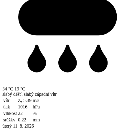
34 °C
19 °C
slabý déšť, slabý západní vítr
vítr
Z, 5.39
m/s
tlak
1016
hPa
vlhkost
22
%
srážky
0.22
mm
úterý 11. 8. 2026