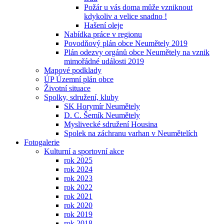
Požár u vás doma může vzniknout
kdykoliv a velice snadno !
Hašení oleje
Nabídka práce v regionu
Povodňový plán obce Neumětely 2019
Plán odezvy orgánů obce Neumětely na vznik
mimořádné události 2019
Mapové podklady
ÚP Územní plán obce
Životní situace
Spolky, sdružení, kluby
SK Horymír Neumětely
D. C. Šemík Neumětely
Myslivecké sdružení Housina
Spolek na záchranu varhan v Neumětelích
Fotogalerie
Kulturní a sportovní akce
rok 2025
rok 2024
rok 2023
rok 2022
rok 2021
rok 2020
rok 2019
rok 2018