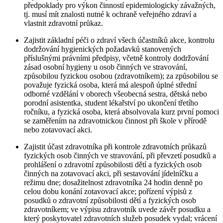
předpoklady pro výkon činností epidemiologicky závažných,
tj. musí mít znalosti nutné k ochraně veřejného zdraví a
vlastnit zdravotní průkaz.
Zajistit základní péči o zdraví všech účastníků akce, kontrolu
dodržování hygienických požadavků stanovených
příslušnými právními předpisy, včetně kontroly dodržování
zásad osobní hygieny u osob činných ve stravování,
způsobilou fyzickou osobou (zdravotníkem); za způsobilou se
považuje fyzická osoba, která má alespoň úplné střední
odborné vzdělání v oborech všeobecná sestra, dětská nebo
porodní asistentka, student lékařství po ukončení třetího
ročníku, a fyzická osoba, která absolvovala kurz první pomoci
se zaměřením na zdravotnickou činnost při škole v přírodě
nebo zotavovací akci.
Zajistit účast zdravotníka při kontrole zdravotních průkazů
fyzických osob činných ve stravování, při převzetí posudků a
prohlášení o zdravotní způsobilosti dětí a fyzických osob
činných na zotavovací akci, při sestavování jídelníčku a
režimu dne; dosažitelnost zdravotníka 24 hodin denně po
celou dobu konání zotavovací akce; pořízení výpisů z
posudků o zdravotní způsobilosti dětí a fyzických osob
zdravotníkem; ve výpisu zdravotník uvede závěr posudku a
který poskytovatel zdravotních služeb posudek vydal; vrácení