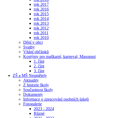
rok 2017
rok 2016
rok 2015
rok 2014
rok 2013
rok 2012
rok 2011
rok 2010
Dění v obci
Svatby
Vítání občánků
Kostýmy pro maškarní, karneval, Masopust
1. část
2. část
3. část
ZŠ a MŠ Neumětely
Aktuality
Z historie školy
Součastnost školy
Dokumenty
Informace o zpracování osobních údajů
Fotogalerie
2023 - 2024
Různé