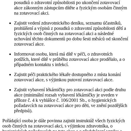
posudků o zdravotní způsobilosti po ukončení zotavovací
akce zákonným zástupcům dítěte a fyzickým osobám činným
na zotavovací akci.
Zajistit vedení zdravotnického deníku, seznamu účastníků,
prohlášení a výpisů z posudků o zdravotní způsobilosti dětí a
fyzických osob činných na zotavovací akci a následné
uchování těchto dokumentů po dobu šesti měsíců od skončení
zotavovací akce.
Informovat osobu, která má dítě v péči, o zdravotních
potížích, které dítě v průběhu zotavovací akce prodělalo, a o
případném kontaktu s infekcí.
Zajistit péči praktického lékaře dostupného z místa konání
zotavovací akce, s výjimkou putovní zotavovací akce.
Zajistit vybavení lékárničky pro zotavovací akci podle druhu
akce (minimální rozsah vybavení lékárničky je uveden v
příloze č. 4 k vyhlášce č. 106/2001 Sb., o hygienických
požadavcích na zotavovací akce pro děti, ve znění pozdějších
předpisů).
Pořádající osoba je dále povinna zajistit instruktáž všech fyzických
osob činných na zotavovací akci, s výjimkou zdravotníka, o