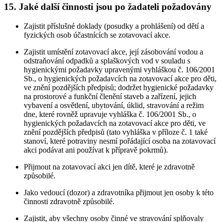
15. Jaké další činnosti jsou po žadateli požadovány
Zajistit příslušné doklady (posudky a prohlášení) od dětí a
fyzických osob účastnících se zotavovací akce.
Zajistit umístění zotavovací akce, její zásobování vodou a
odstraňování odpadků a splaškových vod v souladu s
hygienickými požadavky upravenými vyhláškou č. 106/2001
Sb., o hygienických požadavcích na zotavovací akce pro děti,
ve znění pozdějších předpisů; dodržet hygienické požadavky
na prostorové a funkční členění staveb a zařízení, jejich
vybavení a osvětlení, ubytování, úklid, stravování a režim
dne, které rovněž upravuje vyhláška č. 106/2001 Sb., o
hygienických požadavcích na zotavovací akce pro děti, ve
znění pozdějších předpisů (tato vyhláška v příloze č. 1 také
stanoví, které potraviny nesmí pořádající osoba na zotavovací
akci podávat ani používat k přípravě pokrmů).
Přijmout na zotavovací akci jen dítě, které je zdravotně
způsobilé.
Jako vedoucí (dozor) a zdravotníka přijmout jen osoby k této
činnosti zdravotně způsobilé.
Zajistit, aby všechny osoby činné ve stravování splňovaly