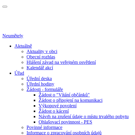
Neumětely
Aktuálně
Aktuality v obci
Obecní rozhlas
Hlášení závad na veřejném osvětlení
Kalendář akcí
Úřad
Úřední deska
Úřední hodiny
Žádosti - formuláře
Žádost o "Vítání občánků"
Žádost o připojení na komunikaci
Výkopové povolení
Žádost o kácení
Návrh na zrušení údaje o místu trvalého pobytu
Ohlašovací povinnost - PES
Povinné informace
Informace o zpracování osobních údajů