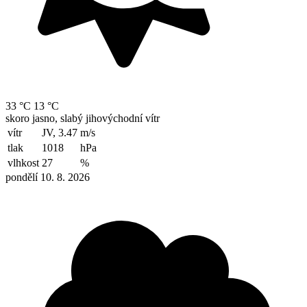
33 °C
13 °C
skoro jasno, slabý jihovýchodní vítr
vítr
JV, 3.47
m/s
tlak
1018
hPa
vlhkost
27
%
pondělí 10. 8. 2026