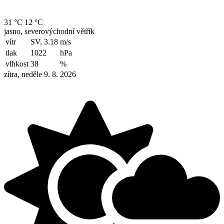
31 °C
12 °C
jasno, severovýchodní větřík
vítr
SV, 3.18
m/s
tlak
1022
hPa
vlhkost
38
%
zítra, neděle 9. 8. 2026