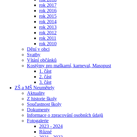
rok 2017
rok 2016
rok 2015
rok 2014
rok 2013
rok 2012
rok 2011
rok 2010
Dění v obci
Svatby
Vítání občánků
Kostýmy pro maškarní, karneval, Masopust
1. část
2. část
3. část
ZŠ a MŠ Neumětely
Aktuality
Z historie školy
Součastnost školy
Dokumenty
Informace o zpracování osobních údajů
Fotogalerie
2023 - 2024
Různé