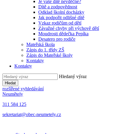
Je vaše dítě nevděčné?
Dítě a zodpovědnost
Odklad školní docházky
Jak podpořit odlišné dítě
Vzkaz rodičům od dětí
Závažné chyby při výchově dětí
Moudrosti dědečka Pepíka
Desatero pro rodiče
Mateřská škola
Zápis do 1. třídy ZŠ
Zápis do Mateřské školy
Kontakty
Kontakty
Hledaný výraz
Hledat
rozšířené vyhledávání
Neumětely
311 584 125
sekretariat@obec-neumetely.cz