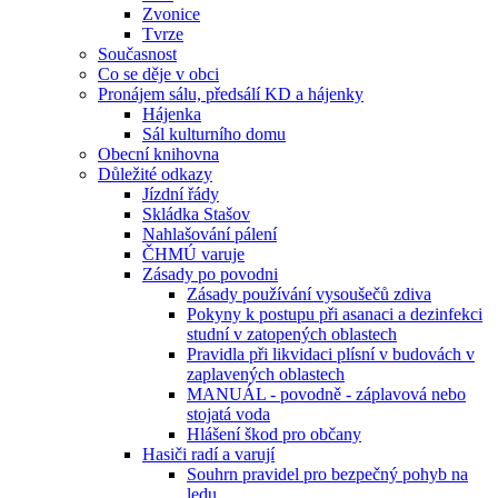
Zvonice
Tvrze
Současnost
Co se děje v obci
Pronájem sálu, předsálí KD a hájenky
Hájenka
Sál kulturního domu
Obecní knihovna
Důležité odkazy
Jízdní řády
Skládka Stašov
Nahlašování pálení
ČHMÚ varuje
Zásady po povodni
Zásady používání vysoušečů zdiva
Pokyny k postupu při asanaci a dezinfekci
studní v zatopených oblastech
Pravidla při likvidaci plísní v budovách v
zaplavených oblastech
MANUÁL - povodně - záplavová nebo
stojatá voda
Hlášení škod pro občany
Hasiči radí a varují
Souhrn pravidel pro bezpečný pohyb na
ledu