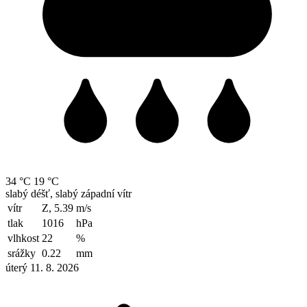
34 °C
19 °C
slabý déšť, slabý západní vítr
vítr
Z, 5.39
m/s
tlak
1016
hPa
vlhkost
22
%
srážky
0.22
mm
úterý 11. 8. 2026