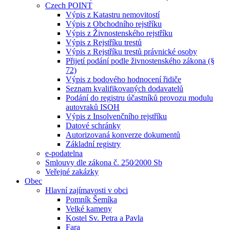
Czech POINT
Výpis z Katastru nemovitostí
Výpis z Obchodního rejstříku
Výpis z Živnostenského rejstříku
Výpis z Rejstříku trestů
Výpis z Rejstříku trestů právnické osoby
Přijetí podání podle živnostenského zákona (§
72)
Výpis z bodového hodnocení řidiče
Seznam kvalifikovaných dodavatelů
Podání do registru účastníků provozu modulu
autovraků ISOH
Výpis z Insolvenčního rejstříku
Datové schránky
Autorizovaná konverze dokumentů
Základní registry
e-podatelna
Smlouvy dle zákona č. 250⁄2000 Sb
Veřejné zakázky
Obec
Hlavní zajímavosti v obci
Pomník Šemíka
Velké kameny
Kostel Sv. Petra a Pavla
Fara