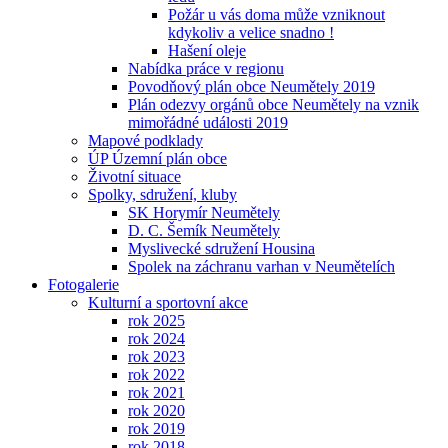
Požár u vás doma může vzniknout
kdykoliv a velice snadno !
Hašení oleje
Nabídka práce v regionu
Povodňový plán obce Neumětely 2019
Plán odezvy orgánů obce Neumětely na vznik
mimořádné události 2019
Mapové podklady
ÚP Územní plán obce
Životní situace
Spolky, sdružení, kluby
SK Horymír Neumětely
D. C. Šemík Neumětely
Myslivecké sdružení Housina
Spolek na záchranu varhan v Neumětelích
Fotogalerie
Kulturní a sportovní akce
rok 2025
rok 2024
rok 2023
rok 2022
rok 2021
rok 2020
rok 2019
rok 2018