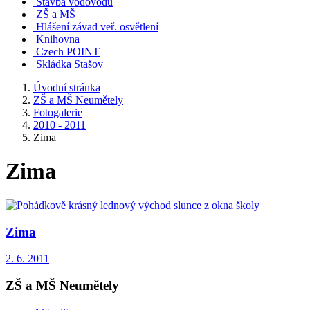
Stavba vodovodu
ZŠ a MŠ
Hlášení závad veř. osvětlení
Knihovna
Czech POINT
Skládka Stašov
Úvodní stránka
ZŠ a MŠ Neumětely
Fotogalerie
2010 - 2011
Zima
Zima
Zima
2. 6. 2011
ZŠ a MŠ Neumětely