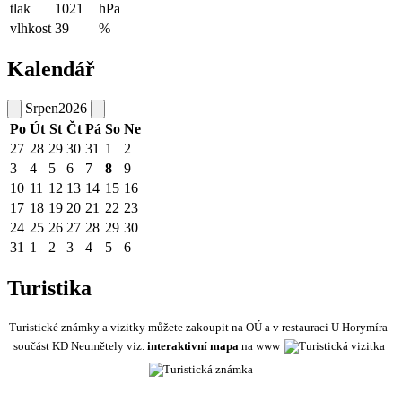
tlak
1021
hPa
vlhkost
39
%
Kalendář
Srpen
2026
Po
Út
St
Čt
Pá
So
Ne
27
28
29
30
31
1
2
3
4
5
6
7
8
9
10
11
12
13
14
15
16
17
18
19
20
21
22
23
24
25
26
27
28
29
30
31
1
2
3
4
5
6
Turistika
Turistické známky a vizitky můžete zakoupit na OÚ a v restauraci U Horymíra -
součást KD Neumětely viz.
interaktivní mapa
na www