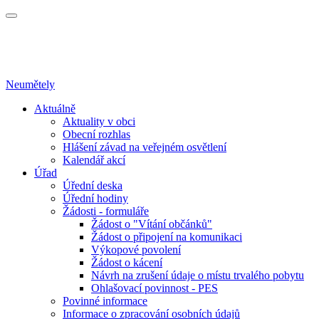
Neumětely
Aktuálně
Aktuality v obci
Obecní rozhlas
Hlášení závad na veřejném osvětlení
Kalendář akcí
Úřad
Úřední deska
Úřední hodiny
Žádosti - formuláře
Žádost o "Vítání občánků"
Žádost o připojení na komunikaci
Výkopové povolení
Žádost o kácení
Návrh na zrušení údaje o místu trvalého pobytu
Ohlašovací povinnost - PES
Povinné informace
Informace o zpracování osobních údajů