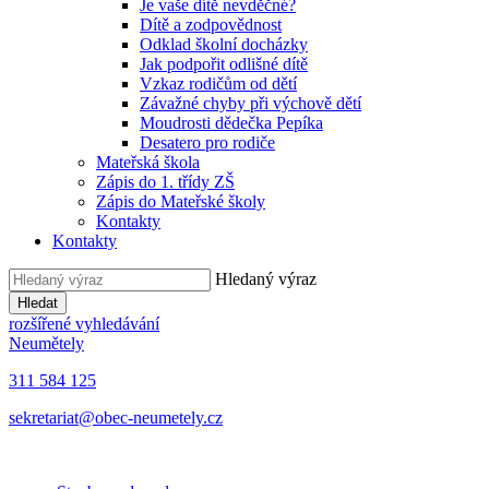
Je vaše dítě nevděčné?
Dítě a zodpovědnost
Odklad školní docházky
Jak podpořit odlišné dítě
Vzkaz rodičům od dětí
Závažné chyby při výchově dětí
Moudrosti dědečka Pepíka
Desatero pro rodiče
Mateřská škola
Zápis do 1. třídy ZŠ
Zápis do Mateřské školy
Kontakty
Kontakty
Hledaný výraz
Hledat
rozšířené vyhledávání
Neumětely
311 584 125
sekretariat@obec-neumetely.cz