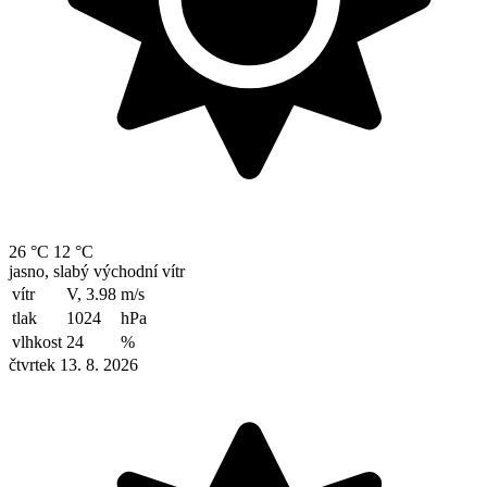
26 °C
12 °C
jasno, slabý východní vítr
vítr
V, 3.98
m/s
tlak
1024
hPa
vlhkost
24
%
čtvrtek 13. 8. 2026