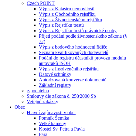
Czech POINT
Výpis z Katastru nemovitostí
Výpis z Obchodního rejstříku
Výpis z Živnostenského rejstříku
Výpis z Rejstříku trestů
Výpis z Rejstříku trestů právnické osoby
Přijetí podání podle živnostenského zákona (§
72)
Výpis z bodového hodnocení řidiče
Seznam kvalifikovaných dodavatelů
Podání do registru účastníků provozu modulu
autovraků ISOH
Výpis z Insolvenčního rejstříku
Datové schránky
Autorizovaná konverze dokumentů
Základní registry
e-podatelna
Smlouvy dle zákona č. 250⁄2000 Sb
Veřejné zakázky
Obec
Hlavní zajímavosti v obci
Pomník Šemíka
Velké kameny
Kostel Sv. Petra a Pavla
Fara