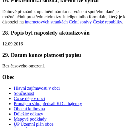
16. Elektronická služba, kterou lze využít
Daňové přiznání k uplatnění nároku na vrácení spotřební daně je
možné učinit prostřednictvím tzv. inteligentního formuláře, který je k
dispozici na
internetových stránkách Celní správy České republiky
.
28. Popis byl naposledy aktualizován
12.09.2016
29. Datum konce platnosti popisu
Bez časového omezení.
Obec
Hlavní zajímavosti v obci
Současnost
Co se děje v obci
Pronájem sálu, předsálí KD a hájenky
Obecní knihovna
Důležité odkazy
Mapové podklady
ÚP Územní plán obce