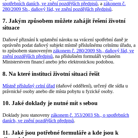
spotřebních daních, ve znění pozdějších předpisů
, a
zákonem č.
280/2009 Sb., daňový řád, ve znění pozdějších předpisů
.
7. Jakým způsobem můžete zahájit řešení životní
situace
Daňové přiznání k uplatnění nároku na vrácení spotřební daně je
oprávněn podat daňový subjekt místně příslušnému celnímu úřadu, a
to způsobem stanoveným
zákonem č. 280/2009 Sb., daňový řád, ve
znění pozdějších předpisů
, na příslušném formuláři vydaném
Ministerstvem financí anebo jeho elektronickou podobou.
8. Na které instituci životní situaci řešit
Místně příslušný celní úřad
(daňové oddělení), určený dle sídla u
právnické osoby anebo dle místa pobytu u fyzické osoby.
10. Jaké doklady je nutné mít s sebou
Doklady jsou stanoveny
zákonem č. 353/2003 Sb., o spotřebních
daních, ve znění pozdějších předpisů
.
11. Jaké jsou potřebné formuláře a kde jsou k