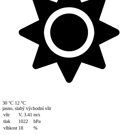
30 °C
12 °C
jasno, slabý východní vítr
vítr
V, 3.41
m/s
tlak
1022
hPa
vlhkost
18
%