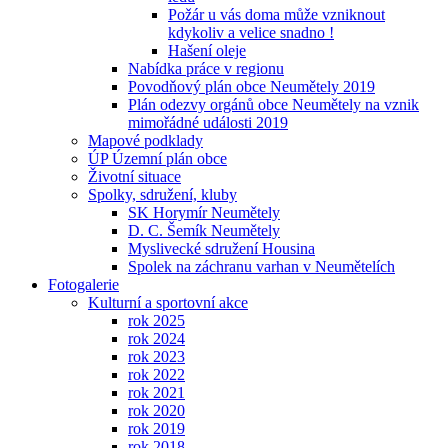
Požár u vás doma může vzniknout
kdykoliv a velice snadno !
Hašení oleje
Nabídka práce v regionu
Povodňový plán obce Neumětely 2019
Plán odezvy orgánů obce Neumětely na vznik
mimořádné události 2019
Mapové podklady
ÚP Územní plán obce
Životní situace
Spolky, sdružení, kluby
SK Horymír Neumětely
D. C. Šemík Neumětely
Myslivecké sdružení Housina
Spolek na záchranu varhan v Neumětelích
Fotogalerie
Kulturní a sportovní akce
rok 2025
rok 2024
rok 2023
rok 2022
rok 2021
rok 2020
rok 2019
rok 2018