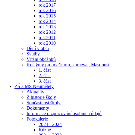
rok 2017
rok 2016
rok 2015
rok 2014
rok 2013
rok 2012
rok 2011
rok 2010
Dění v obci
Svatby
Vítání občánků
Kostýmy pro maškarní, karneval, Masopust
1. část
2. část
3. část
ZŠ a MŠ Neumětely
Aktuality
Z historie školy
Součastnost školy
Dokumenty
Informace o zpracování osobních údajů
Fotogalerie
2023 - 2024
Různé