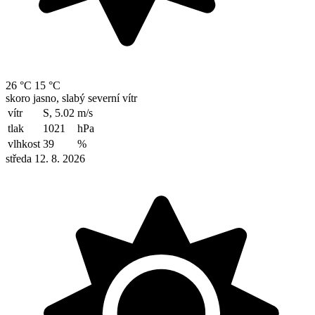
26 °C
15 °C
skoro jasno, slabý severní vítr
vítr
S, 5.02
m/s
tlak
1021
hPa
vlhkost
39
%
středa 12. 8. 2026