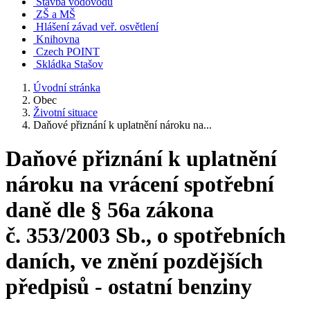
Stavba vodovodu
ZŠ a MŠ
Hlášení závad veř. osvětlení
Knihovna
Czech POINT
Skládka Stašov
Úvodní stránka
Obec
Životní situace
Daňové přiznání k uplatnění nároku na...
Daňové přiznání k uplatnění
nároku na vrácení spotřební
daně dle § 56a zákona
č. 353/2003 Sb., o spotřebních
daních, ve znění pozdějších
předpisů - ostatní benziny