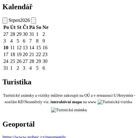
Kalendář
Srpen
2026
Po
Út
St
Čt
Pá
So
Ne
27
28
29
30
31
1
2
3
4
5
6
7
8
9
10
11
12
13
14
15
16
17
18
19
20
21
22
23
24
25
26
27
28
29
30
31
1
2
3
4
5
6
Turistika
Turistické známky a vizitky můžete zakoupit na OÚ a v restauraci U Horymíra -
součást KD Neumětely viz.
interaktivní mapa
na www
Geoportál
https://www.gobec.cz/neumetely