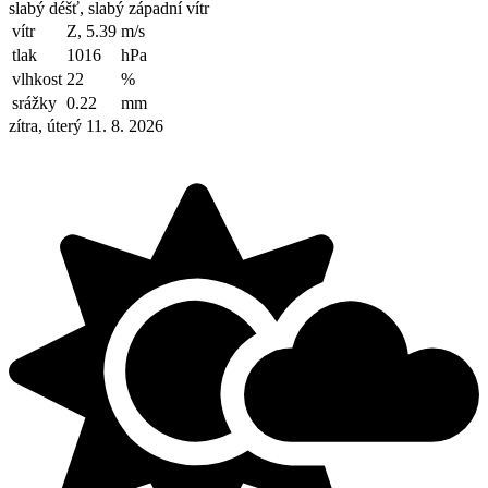
slabý déšť, slabý západní vítr
vítr
Z, 5.39
m/s
tlak
1016
hPa
vlhkost
22
%
srážky
0.22
mm
zítra, úterý 11. 8. 2026