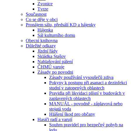
Zvonice
Tvrze
Současnost
Co se děje v obci
Pronájem sálu, předsálí KD a hájenky
Hájenka
Sál kulturního domu
Obecní knihovna
Důležité odkazy
Jízdní řády
Skládka Stašov
Nahlašování pálení
ČHMÚ varuje
Zásady po povodni
Zásady používání vysoušečů zdiva
Pokyny k postupu při asanaci a dezinfekci
studní v zatopených oblastech
Pravidla při likvidaci plísní v budovách v
zaplavených oblastech
MANUÁL - povodně - záplavová nebo
stojatá voda
Hlášení škod pro občany
Hasiči radí a varují
Souhrn pravidel pro bezpečný pohyb na
ledu