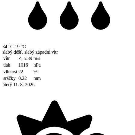
34 °C
19 °C
slabý déšť, slabý západní vítr
vítr
Z, 5.39
m/s
tlak
1016
hPa
vlhkost
22
%
srážky
0.22
mm
úterý 11. 8. 2026