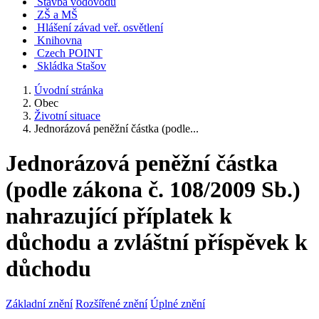
Stavba vodovodu
ZŠ a MŠ
Hlášení závad veř. osvětlení
Knihovna
Czech POINT
Skládka Stašov
Úvodní stránka
Obec
Životní situace
Jednorázová peněžní částka (podle...
Jednorázová peněžní částka
(podle zákona č. 108/2009 Sb.)
nahrazující příplatek k
důchodu a zvláštní příspěvek k
důchodu
Základní znění
Rozšířené znění
Úplné znění