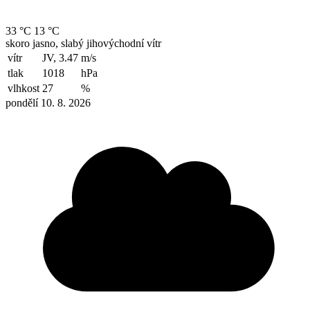
33 °C
13 °C
skoro jasno, slabý jihovýchodní vítr
vítr
JV, 3.47
m/s
tlak
1018
hPa
vlhkost
27
%
pondělí 10. 8. 2026