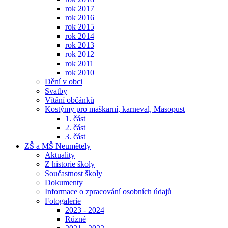
rok 2017
rok 2016
rok 2015
rok 2014
rok 2013
rok 2012
rok 2011
rok 2010
Dění v obci
Svatby
Vítání občánků
Kostýmy pro maškarní, karneval, Masopust
1. část
2. část
3. část
ZŠ a MŠ Neumětely
Aktuality
Z historie školy
Součastnost školy
Dokumenty
Informace o zpracování osobních údajů
Fotogalerie
2023 - 2024
Různé