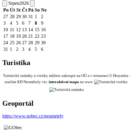
Srpen
2026
Po
Út
St
Čt
Pá
So
Ne
27
28
29
30
31
1
2
3
4
5
6
7
8
9
10
11
12
13
14
15
16
17
18
19
20
21
22
23
24
25
26
27
28
29
30
31
1
2
3
4
5
6
Turistika
Turistické známky a vizitky můžete zakoupit na OÚ a v restauraci U Horymíra -
součást KD Neumětely viz.
interaktivní mapa
na www
Geoportál
https://www.gobec.cz/neumetely