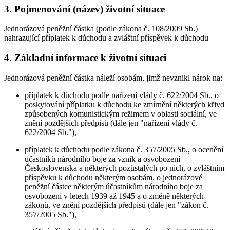
3. Pojmenování (název) životní situace
Jednorázová peněžní částka (podle zákona č. 108/2009 Sb.)
nahrazující příplatek k důchodu a zvláštní příspěvek k důchodu
4. Základní informace k životní situaci
Jednorázová peněžní částka náleží osobám, jimž nevznikl nárok na:
příplatek k důchodu podle nařízení vlády č. 622/2004 Sb., o
poskytování příplatku k důchodu ke zmírnění některých křivd
způsobených komunistickým režimem v oblasti sociální, ve
znění pozdějších předpisů (dále jen "nařízení vlády č.
622/2004 Sb."),
příplatek k důchodu podle zákona č. 357/2005 Sb., o ocenění
účastníků národního boje za vznik a osvobození
Československa a některých pozůstalých po nich, o zvláštním
příspěvku k důchodu některým osobám, o jednorázové
peněžní částce některým účastníkům národního boje za
osvobození v letech 1939 až 1945 a o změně některých
zákonů, ve znění pozdějších předpisů (dále jen "zákon č.
357/2005 Sb."),