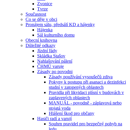
Zvonice
Tvrze
Současnost
Co se děje v obci
Pronájem sálu, předsálí KD a hájenky
Hájenka
Sál kulturního domu
Obecní knihovna
Důležité odkazy
Jízdní řády
Skládka Stašov
Nahlašování pálení
ČHMÚ varuje
Zásady po povodni
Zásady používání vysoušečů zdiva
Pokyny k postupu při asanaci a dezinfekci
studní v zatopených oblastech
Pravidla při likvidaci plísní v budovách v
zaplavených oblastech
MANUÁL - povodně - záplavová nebo
stojatá voda
Hlášení škod pro občany
Hasiči radí a varují
Souhrn pravidel pro bezpečný pohyb na
ledu