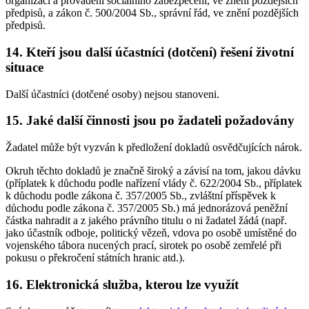
organizaci a provádění sociálního zabezpečení, ve znění pozdějších
předpisů, a zákon č. 500/2004 Sb., správní řád, ve znění pozdějších
předpisů.
14. Kteří jsou další účastníci (dotčení) řešení životní
situace
Další účastníci (dotčené osoby) nejsou stanoveni.
15. Jaké další činnosti jsou po žadateli požadovány
Žadatel může být vyzván k předložení dokladů osvědčujících nárok.
Okruh těchto dokladů je značně široký a závisí na tom, jakou dávku
(příplatek k důchodu podle nařízení vlády č. 622/2004 Sb., příplatek
k důchodu podle zákona č. 357/2005 Sb., zvláštní příspěvek k
důchodu podle zákona č. 357/2005 Sb.) má jednorázová peněžní
částka nahradit a z jakého právního titulu o ni žadatel žádá (např.
jako účastník odboje, politický vězeň, vdova po osobě umístěné do
vojenského tábora nucených prací, sirotek po osobě zemřelé při
pokusu o překročení státních hranic atd.).
16. Elektronická služba, kterou lze využít