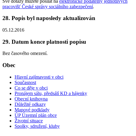
Své dotazy můžete posílat na
elektronické podatelny jednotlivých
pracovišť České správy sociálního zabezpečení
.
28. Popis byl naposledy aktualizován
05.12.2016
29. Datum konce platnosti popisu
Bez časového omezení.
Obec
Hlavní zajímavosti v obci
Současnost
Co se děje v obci
Pronájem sálu, předsálí KD a hájenky
Obecní knihovna
Důležité odkazy
Mapové podklady
ÚP Územní plán obce
Životní situace
Spolky, sdružení, kluby