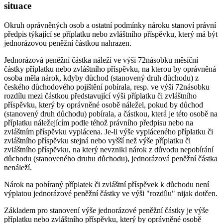
situace
Okruh oprávněných osob a ostatní podmínky nároku stanoví právní
předpis týkající se příplatku nebo zvláštního příspěvku, který má být
jednorázovou peněžní částkou nahrazen.
Jednorázová peněžní částka náleží ve výši 72násobku měsíční
částky příplatku nebo zvláštního příspěvku, na kterou by oprávněná
osoba měla nárok, kdyby důchod (stanovený druh důchodu) z
českého důchodového pojištění pobírala, resp. ve výši 72násobku
rozdílu mezi částkou představující výši příplatku či zvláštního
příspěvku, který by oprávněné osobě náležel, pokud by důchod
(stanovený druh důchodu) pobírala, a částkou, která je této osobě na
příplatku náležejícím podle téhož právního předpisu nebo na
zvláštním příspěvku vyplácena. Je-li výše vypláceného příplatku či
zvláštního příspěvku stejná nebo vyšší než výše příplatku či
zvláštního příspěvku, na který nevznikl nárok z důvodu nepobírání
důchodu (stanoveného druhu důchodu), jednorázová peněžní částka
nenáleží.
Nárok na pobíraný příplatek či zvláštní příspěvek k důchodu není
výplatou jednorázové peněžní částky ve výši "rozdílu" nijak dotčen.
Základem pro stanovení výše jednorázové peněžní částky je výše
příplatku nebo zvláštního příspěvku, který by oprávněné osobě