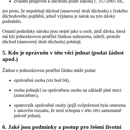
zvláštní příspěvek k důchodu podle zákona č. 357/2005 Sb.,
jen proto, že nepobírají důchod (stanovený druh důchodu) z českého
důchodového pojištění, jehož výplatou je nárok na tyto dávky
podmíněn.
Ostatní podmínky nároku jsou stejné jako u osob, jimž dávka, která
má být jednorázovou peněžní částkou nahrazena, náleží, protože
důchod (stanovený druh důchodu) pobírají.
5. Kdo je oprávněn v této věci jednat (podat žádost
apod.)
Žádost o jednorázovou peněžní částku může podat:
oprávněná osoba (viz bod 04),
osoba jednající za oprávněnou osobu na základě plné moci
(zmocněnec),
opatrovník oprávněné osoby (jejíž svéprávnost byla omezena
v takovém rozsahu, že není schopna v této věci samostatně
právně jednat).
6. Jaké jsou podmínky a postup pro řešení životní