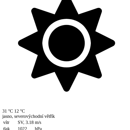
31 °C
12 °C
jasno, severovýchodní větřík
vítr
SV, 3.18
m/s
tlak
1022
hPa