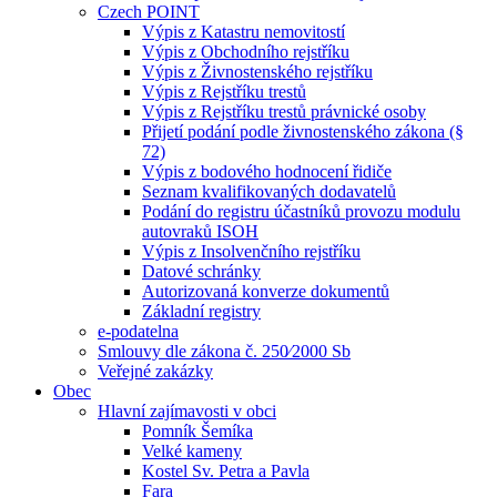
Czech POINT
Výpis z Katastru nemovitostí
Výpis z Obchodního rejstříku
Výpis z Živnostenského rejstříku
Výpis z Rejstříku trestů
Výpis z Rejstříku trestů právnické osoby
Přijetí podání podle živnostenského zákona (§
72)
Výpis z bodového hodnocení řidiče
Seznam kvalifikovaných dodavatelů
Podání do registru účastníků provozu modulu
autovraků ISOH
Výpis z Insolvenčního rejstříku
Datové schránky
Autorizovaná konverze dokumentů
Základní registry
e-podatelna
Smlouvy dle zákona č. 250⁄2000 Sb
Veřejné zakázky
Obec
Hlavní zajímavosti v obci
Pomník Šemíka
Velké kameny
Kostel Sv. Petra a Pavla
Fara