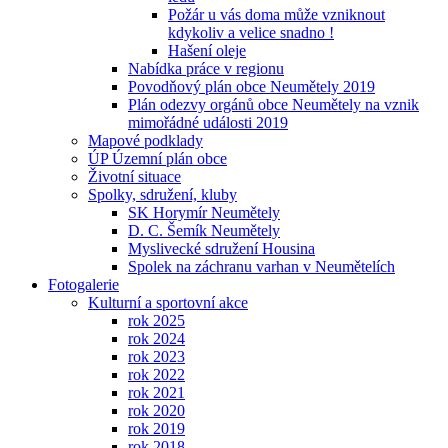
Požár u vás doma může vzniknout
kdykoliv a velice snadno !
Hašení oleje
Nabídka práce v regionu
Povodňový plán obce Neumětely 2019
Plán odezvy orgánů obce Neumětely na vznik
mimořádné události 2019
Mapové podklady
ÚP Územní plán obce
Životní situace
Spolky, sdružení, kluby
SK Horymír Neumětely
D. C. Šemík Neumětely
Myslivecké sdružení Housina
Spolek na záchranu varhan v Neumětelích
Fotogalerie
Kulturní a sportovní akce
rok 2025
rok 2024
rok 2023
rok 2022
rok 2021
rok 2020
rok 2019
rok 2018