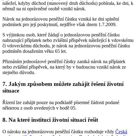
náležel, kdyby důchod (stanovený druh důchodu) pobírala, ke dni, k
němuž na ni oprávněné osobě vznikl nárok.
Nárok na jednorázovou peněžní částku vzniká ke dni splnění
podmínek pro její poskytnutí, nejdříve však dnem 1.7.2009.
S výjimkou osob, které žádají o jednorázovou peněžní částku
nahrazující příplatek nebo zvláštní příspěvek náležející k vdovskému
či vdoveckému důchodu, je nárok na jednorázovou peněžní částku
podmíněn dosažením věku 65 let.
Přiznáním jednorázové peněžní částky zaniká nárok na příplatek
nebo zvláštní příspěvek, na který by v budoucnu vznikl nárok ze
stejného důvodu.
7. Jakým způsobem můžete zahájit řešení životní
situace
Řízení lze zahájit pouze na podkladě písemné žádosti podané
některou z osob uvedených v bodě 05.
8. Na které instituci životní situaci řešit
O nároku na jednorázovou peněžní částku rozhoduje vždy
Česká