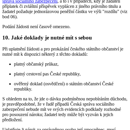
správa sociálního zabezpečení
, a to i v případech, kdy je žadateli
příplatek či zvláštní příspěvek vyplácen z jiného právního titulu a
žadatel požaduje jednorázovou peněžní částku ve výši "rozdílu" (viz
bod 06).
Podání žádosti není časově omezeno.
10. Jaké doklady je nutné mít s sebou
Při uplatnění žádosti a pro prokázání českého státního občanství je
nutné mít k dispozici některý z těchto dokladů:
platný občanský průkaz,
platný cestovní pas České republiky,
ověřený doklad (osvědčení) o státním občanství České
republiky.
S ohledem na to, že jde o dávku podmíněnou nepobíráním důchodu,
je pravděpodobné, že v řadě případů Česká správa sociálního
zabezpečení nebude mít ve svých evidencích podklady rozhodné
pro posouzení nároku; žadatel tedy může být vyzván k jejich
předložení.
Uplatňuje-li nárok za oprávněnou osobu její zmocněnec, musí