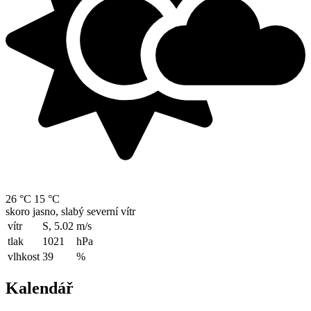
26 °C
15 °C
skoro jasno, slabý severní vítr
vítr
S, 5.02
m/s
tlak
1021
hPa
vlhkost
39
%
Kalendář