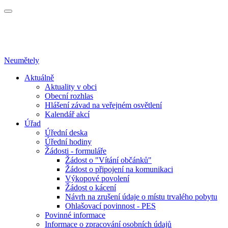
Neumětely
Aktuálně
Aktuality v obci
Obecní rozhlas
Hlášení závad na veřejném osvětlení
Kalendář akcí
Úřad
Úřední deska
Úřední hodiny
Žádosti - formuláře
Žádost o "Vítání občánků"
Žádost o připojení na komunikaci
Výkopové povolení
Žádost o kácení
Návrh na zrušení údaje o místu trvalého pobytu
Ohlašovací povinnost - PES
Povinné informace
Informace o zpracování osobních údajů