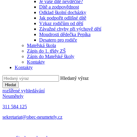
Je vaše dítě nevděčné?
Dítě a zodpovědnost
Odklad školní docházky
Jak podpořit odlišné dítě
Vzkaz rodičům od dětí
Závažné chyby při výchově dětí
Moudrosti dědečka Pepíka
Desatero pro rodiče
Mateřská škola
Zápis do 1. třídy ZŠ
Zápis do Mateřské školy
Kontakty
Kontakty
Hledaný výraz
Hledat
rozšířené vyhledávání
Neumětely
311 584 125
sekretariat@obec-neumetely.cz