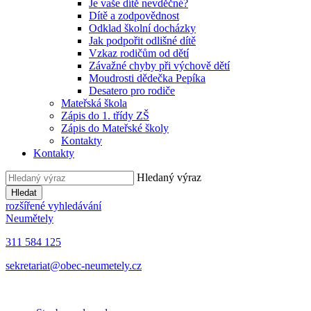
Je vaše dítě nevděčné?
Dítě a zodpovědnost
Odklad školní docházky
Jak podpořit odlišné dítě
Vzkaz rodičům od dětí
Závažné chyby při výchově dětí
Moudrosti dědečka Pepíka
Desatero pro rodiče
Mateřská škola
Zápis do 1. třídy ZŠ
Zápis do Mateřské školy
Kontakty
Kontakty
Hledaný výraz
Hledat
rozšířené vyhledávání
Neumětely
311 584 125
sekretariat@obec-neumetely.cz