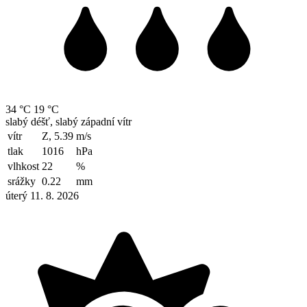
34 °C
19 °C
slabý déšť, slabý západní vítr
vítr
Z, 5.39
m/s
tlak
1016
hPa
vlhkost
22
%
srážky
0.22
mm
úterý 11. 8. 2026