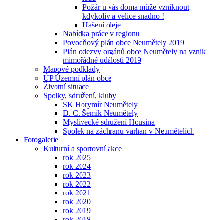
Požár u vás doma může vzniknout
kdykoliv a velice snadno !
Hašení oleje
Nabídka práce v regionu
Povodňový plán obce Neumětely 2019
Plán odezvy orgánů obce Neumětely na vznik
mimořádné události 2019
Mapové podklady
ÚP Územní plán obce
Životní situace
Spolky, sdružení, kluby
SK Horymír Neumětely
D. C. Šemík Neumětely
Myslivecké sdružení Housina
Spolek na záchranu varhan v Neumětelích
Fotogalerie
Kulturní a sportovní akce
rok 2025
rok 2024
rok 2023
rok 2022
rok 2021
rok 2020
rok 2019
rok 2018