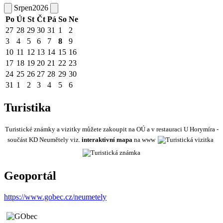
Srpen
2026
Po
Út
St
Čt
Pá
So
Ne
27
28
29
30
31
1
2
3
4
5
6
7
8
9
10
11
12
13
14
15
16
17
18
19
20
21
22
23
24
25
26
27
28
29
30
31
1
2
3
4
5
6
Turistika
Turistické známky a vizitky můžete zakoupit na OÚ a v restauraci U Horymíra -
součást KD Neumětely viz.
interaktivní mapa
na www
Geoportál
https://www.gobec.cz/neumetely