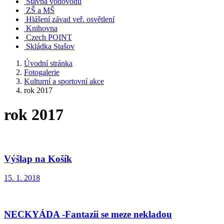
Stavba vodovodu
ZŠ a MŠ
Hlášení závad veř. osvětlení
Knihovna
Czech POINT
Skládka Stašov
Úvodní stránka
Fotogalerie
Kulturní a sportovní akce
rok 2017
rok 2017
Výšlap na Košík
15. 1. 2018
NECKYÁDA -Fantazii se meze nekladou