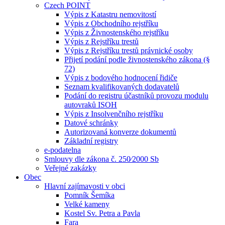
Czech POINT
Výpis z Katastru nemovitostí
Výpis z Obchodního rejstříku
Výpis z Živnostenského rejstříku
Výpis z Rejstříku trestů
Výpis z Rejstříku trestů právnické osoby
Přijetí podání podle živnostenského zákona (§
72)
Výpis z bodového hodnocení řidiče
Seznam kvalifikovaných dodavatelů
Podání do registru účastníků provozu modulu
autovraků ISOH
Výpis z Insolvenčního rejstříku
Datové schránky
Autorizovaná konverze dokumentů
Základní registry
e-podatelna
Smlouvy dle zákona č. 250⁄2000 Sb
Veřejné zakázky
Obec
Hlavní zajímavosti v obci
Pomník Šemíka
Velké kameny
Kostel Sv. Petra a Pavla
Fara