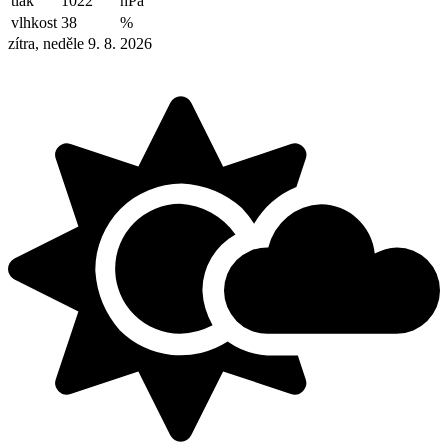
tlak
1022
hPa
vlhkost
38
%
zítra, neděle 9. 8. 2026