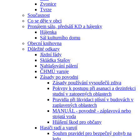
Zvonice
Tvrze
Současnost
Co se děje v obci
Pronájem sálu, předsálí KD a hájenky
Hájenka
Sál kulturního domu
Obecní knihovna
Důležité odkazy
Jízdní řády
Skládka Stašov
Nahlašování pálení
ČHMÚ varuje
Zásady po povodni
Zásady používání vysoušečů zdiva
Pokyny k postupu při asanaci a dezinfekci
studní v zatopených oblastech
Pravidla při likvidaci plísní v budovách v
zaplavených oblastech
MANUÁL - povodně - záplavová nebo
stojatá voda
Hlášení škod pro občany
Hasiči radí a varují
Souhrn pravidel pro bezpečný pohyb na
ledu