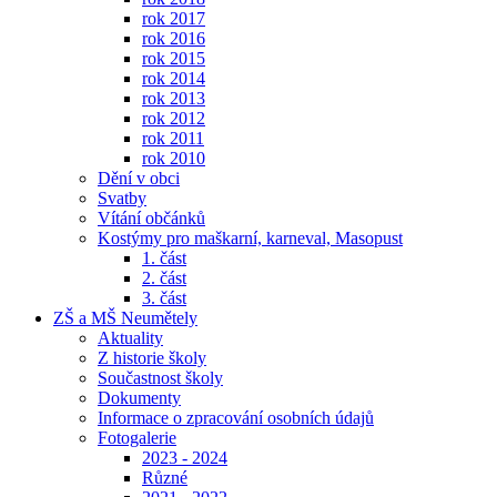
rok 2017
rok 2016
rok 2015
rok 2014
rok 2013
rok 2012
rok 2011
rok 2010
Dění v obci
Svatby
Vítání občánků
Kostýmy pro maškarní, karneval, Masopust
1. část
2. část
3. část
ZŠ a MŠ Neumětely
Aktuality
Z historie školy
Součastnost školy
Dokumenty
Informace o zpracování osobních údajů
Fotogalerie
2023 - 2024
Různé