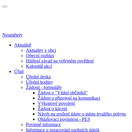
Neumětely
Aktuálně
Aktuality v obci
Obecní rozhlas
Hlášení závad na veřejném osvětlení
Kalendář akcí
Úřad
Úřední deska
Úřední hodiny
Žádosti - formuláře
Žádost o "Vítání občánků"
Žádost o připojení na komunikaci
Výkopové povolení
Žádost o kácení
Návrh na zrušení údaje o místu trvalého pobytu
Ohlašovací povinnost - PES
Povinné informace
Informace o zpracování osobních údajů