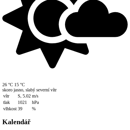
26 °C
15 °C
skoro jasno, slabý severní vítr
vítr
S, 5.02
m/s
tlak
1021
hPa
vlhkost
39
%
Kalendář