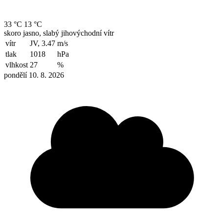
33 °C
13 °C
skoro jasno, slabý jihovýchodní vítr
vítr
JV, 3.47
m/s
tlak
1018
hPa
vlhkost
27
%
pondělí 10. 8. 2026