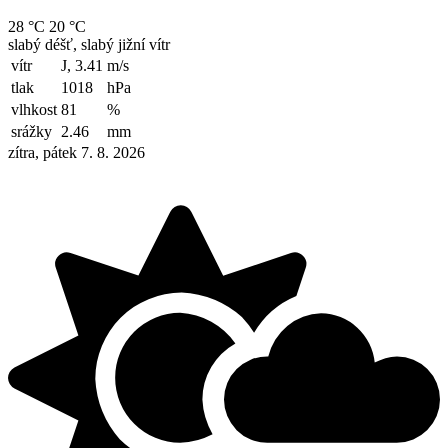
28 °C
20 °C
slabý déšť, slabý jižní vítr
vítr
J, 3.41
m/s
tlak
1018
hPa
vlhkost
81
%
srážky
2.46
mm
zítra, pátek 7. 8. 2026