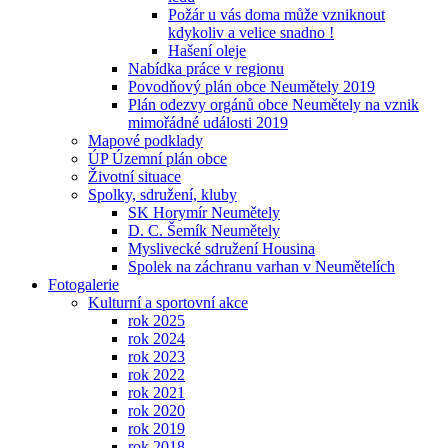
Požár u vás doma může vzniknout
kdykoliv a velice snadno !
Hašení oleje
Nabídka práce v regionu
Povodňový plán obce Neumětely 2019
Plán odezvy orgánů obce Neumětely na vznik
mimořádné události 2019
Mapové podklady
ÚP Územní plán obce
Životní situace
Spolky, sdružení, kluby
SK Horymír Neumětely
D. C. Šemík Neumětely
Myslivecké sdružení Housina
Spolek na záchranu varhan v Neumětelích
Fotogalerie
Kulturní a sportovní akce
rok 2025
rok 2024
rok 2023
rok 2022
rok 2021
rok 2020
rok 2019
rok 2018