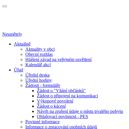
Neumětely
Aktuálně
Aktuality v obci
Obecní rozhlas
Hlášení závad na veřejném osvětlení
Kalendář akcí
Úřad
Úřední deska
Úřední hodiny
Žádosti - formuláře
Žádost o "Vítání občánků"
Žádost o připojení na komunikaci
Výkopové povolení
Žádost o kácení
Návrh na zrušení údaje o místu trvalého pobytu
Ohlašovací povinnost - PES
Povinné informace
Informace o zpracování osobních údajů