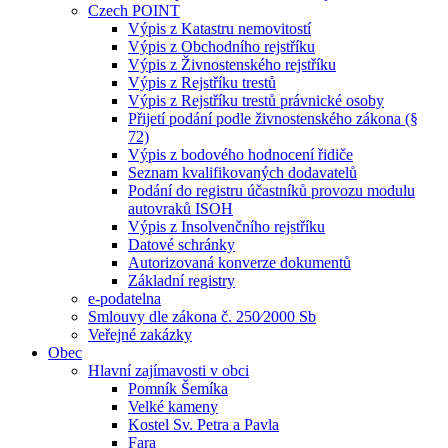
Czech POINT
Výpis z Katastru nemovitostí
Výpis z Obchodního rejstříku
Výpis z Živnostenského rejstříku
Výpis z Rejstříku trestů
Výpis z Rejstříku trestů právnické osoby
Přijetí podání podle živnostenského zákona (§
72)
Výpis z bodového hodnocení řidiče
Seznam kvalifikovaných dodavatelů
Podání do registru účastníků provozu modulu
autovraků ISOH
Výpis z Insolvenčního rejstříku
Datové schránky
Autorizovaná konverze dokumentů
Základní registry
e-podatelna
Smlouvy dle zákona č. 250⁄2000 Sb
Veřejné zakázky
Obec
Hlavní zajímavosti v obci
Pomník Šemíka
Velké kameny
Kostel Sv. Petra a Pavla
Fara