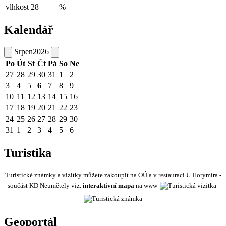
vlhkost
28
%
Kalendář
Srpen
2026
Po
Út
St
Čt
Pá
So
Ne
27
28
29
30
31
1
2
3
4
5
6
7
8
9
10
11
12
13
14
15
16
17
18
19
20
21
22
23
24
25
26
27
28
29
30
31
1
2
3
4
5
6
Turistika
Turistické známky a vizitky můžete zakoupit na OÚ a v restauraci U Horymíra -
součást KD Neumětely viz.
interaktivní mapa
na www
Geoportál