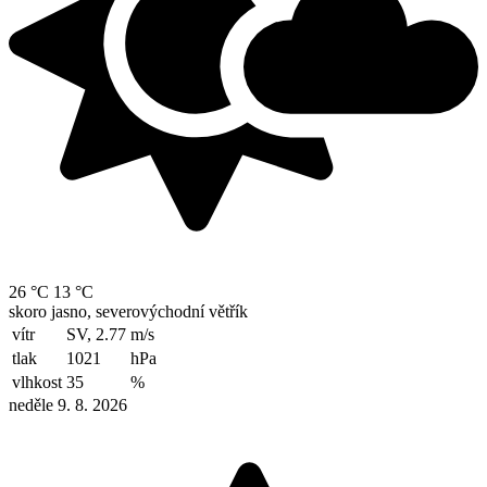
26 °C
13 °C
skoro jasno, severovýchodní větřík
vítr
SV, 2.77
m/s
tlak
1021
hPa
vlhkost
35
%
neděle 9. 8. 2026