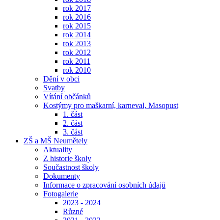
rok 2017
rok 2016
rok 2015
rok 2014
rok 2013
rok 2012
rok 2011
rok 2010
Dění v obci
Svatby
Vítání občánků
Kostýmy pro maškarní, karneval, Masopust
1. část
2. část
3. část
ZŠ a MŠ Neumětely
Aktuality
Z historie školy
Součastnost školy
Dokumenty
Informace o zpracování osobních údajů
Fotogalerie
2023 - 2024
Různé