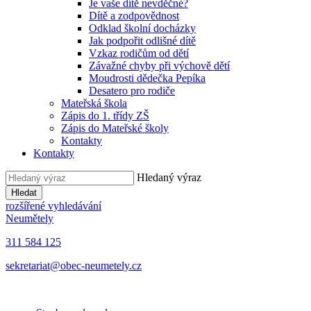
Je vaše dítě nevděčné?
Dítě a zodpovědnost
Odklad školní docházky
Jak podpořit odlišné dítě
Vzkaz rodičům od dětí
Závažné chyby při výchově dětí
Moudrosti dědečka Pepíka
Desatero pro rodiče
Mateřská škola
Zápis do 1. třídy ZŠ
Zápis do Mateřské školy
Kontakty
Kontakty
Hledaný výraz
Hledat
rozšířené vyhledávání
Neumětely
311 584 125
sekretariat@obec-neumetely.cz