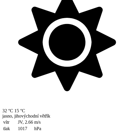
32 °C
15 °C
jasno, jihovýchodní větřík
vítr
JV, 2.66
m/s
tlak
1017
hPa