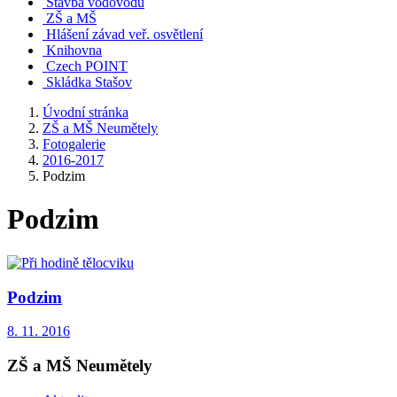
Stavba vodovodu
ZŠ a MŠ
Hlášení závad veř. osvětlení
Knihovna
Czech POINT
Skládka Stašov
Úvodní stránka
ZŠ a MŠ Neumětely
Fotogalerie
2016-2017
Podzim
Podzim
Podzim
8. 11. 2016
ZŠ a MŠ Neumětely