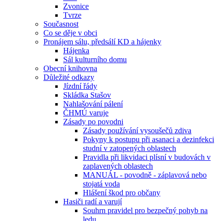
Zvonice
Tvrze
Současnost
Co se děje v obci
Pronájem sálu, předsálí KD a hájenky
Hájenka
Sál kulturního domu
Obecní knihovna
Důležité odkazy
Jízdní řády
Skládka Stašov
Nahlašování pálení
ČHMÚ varuje
Zásady po povodni
Zásady používání vysoušečů zdiva
Pokyny k postupu při asanaci a dezinfekci
studní v zatopených oblastech
Pravidla při likvidaci plísní v budovách v
zaplavených oblastech
MANUÁL - povodně - záplavová nebo
stojatá voda
Hlášení škod pro občany
Hasiči radí a varují
Souhrn pravidel pro bezpečný pohyb na
ledu