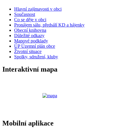
Hlavní zajímavosti v obci
Současnost
Co se děje v obci
Pronájem sálu, předsálí KD a hájenky
Obecní knihovna
Důležité odkazy
Mapové podklady
ÚP Územní plán obce
Životní situace
Spolky, sdružení, kluby
Interaktivní mapa
Mobilní aplikace