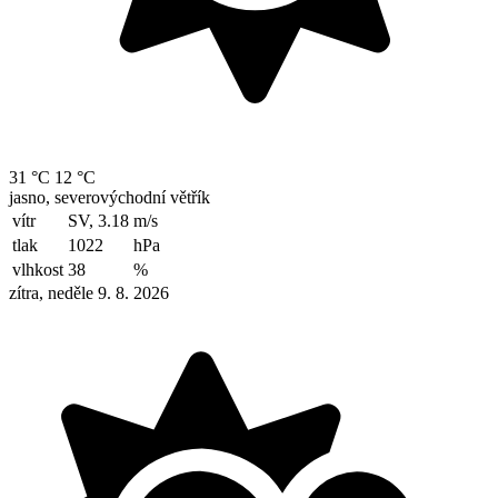
31 °C
12 °C
jasno, severovýchodní větřík
vítr
SV, 3.18
m/s
tlak
1022
hPa
vlhkost
38
%
zítra, neděle 9. 8. 2026