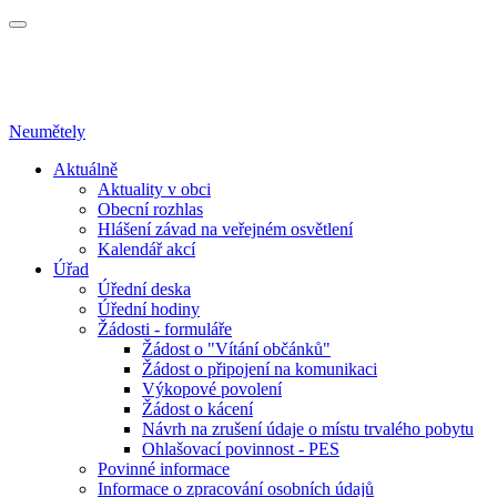
Neumětely
Aktuálně
Aktuality v obci
Obecní rozhlas
Hlášení závad na veřejném osvětlení
Kalendář akcí
Úřad
Úřední deska
Úřední hodiny
Žádosti - formuláře
Žádost o "Vítání občánků"
Žádost o připojení na komunikaci
Výkopové povolení
Žádost o kácení
Návrh na zrušení údaje o místu trvalého pobytu
Ohlašovací povinnost - PES
Povinné informace
Informace o zpracování osobních údajů