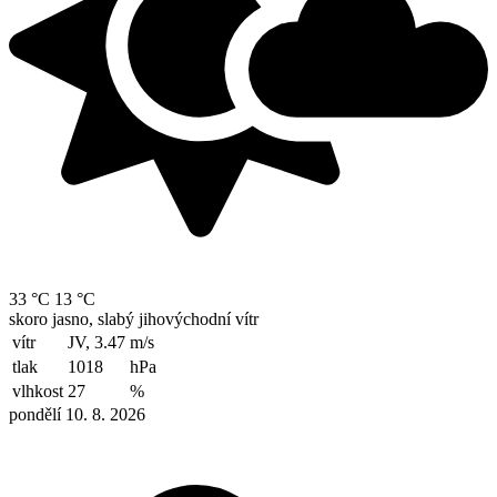
33 °C
13 °C
skoro jasno, slabý jihovýchodní vítr
vítr
JV, 3.47
m/s
tlak
1018
hPa
vlhkost
27
%
pondělí 10. 8. 2026