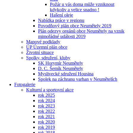
Požár u vás doma může vzniknout
kdykoliv a velice snadno !
Hašení oleje
Nabídka práce v regionu
Povodňový plán obce Neumětely 2019
Plán odezvy orgánů obce Neumětely na vznik
mimořádné události 2019
Mapové podklady
ÚP Územní plán obce
Životní situace
Spolky, sdružení, kluby
SK Horymír Neumětely
D. C. Šemík Neumětely
Myslivecké sdružení Housina
Spolek na záchranu varhan v Neumětelích
Fotogalerie
Kulturní a sportovní akce
rok 2025
rok 2024
rok 2023
rok 2022
rok 2021
rok 2020
rok 2019
rok 2018