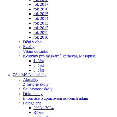
rok 2017
rok 2016
rok 2015
rok 2014
rok 2013
rok 2012
rok 2011
rok 2010
Dění v obci
Svatby
Vítání občánků
Kostýmy pro maškarní, karneval, Masopust
1. část
2. část
3. část
ZŠ a MŠ Neumětely
Aktuality
Z historie školy
Součastnost školy
Dokumenty
Informace o zpracování osobních údajů
Fotogalerie
2023 - 2024
Různé