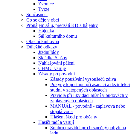
Zvonice
Tvrze
Současnost
Co se děje v obci
Pronájem sálu, předsálí KD a hájenky
Hájenka
Sál kulturního domu
Obecní knihovna
Důležité odkazy
Jízdní řády
Skládka Stašov
Nahlašování pálení
ČHMÚ varuje
Zásady po povodni
Zásady používání vysoušečů zdiva
Pokyny k postupu při asanaci a dezinfekci
studní v zatopených oblastech
Pravidla při likvidaci plísní v budovách v
zaplavených oblastech
MANUÁL - povodně - záplavová nebo
stojatá voda
Hlášení škod pro občany
Hasiči radí a varují
Souhrn pravidel pro bezpečný pohyb na
ledu