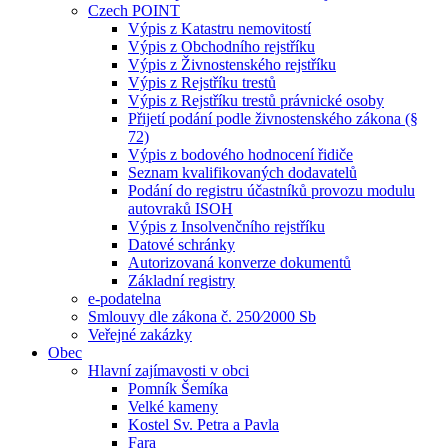
Czech POINT
Výpis z Katastru nemovitostí
Výpis z Obchodního rejstříku
Výpis z Živnostenského rejstříku
Výpis z Rejstříku trestů
Výpis z Rejstříku trestů právnické osoby
Přijetí podání podle živnostenského zákona (§
72)
Výpis z bodového hodnocení řidiče
Seznam kvalifikovaných dodavatelů
Podání do registru účastníků provozu modulu
autovraků ISOH
Výpis z Insolvenčního rejstříku
Datové schránky
Autorizovaná konverze dokumentů
Základní registry
e-podatelna
Smlouvy dle zákona č. 250⁄2000 Sb
Veřejné zakázky
Obec
Hlavní zajímavosti v obci
Pomník Šemíka
Velké kameny
Kostel Sv. Petra a Pavla
Fara