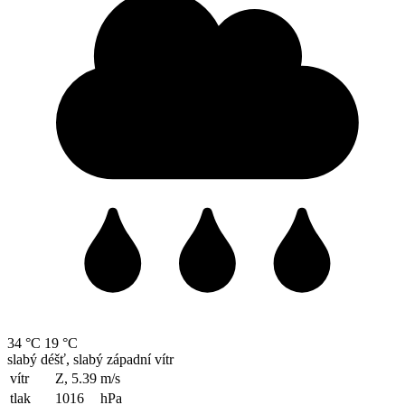
34 °C
19 °C
slabý déšť, slabý západní vítr
vítr
Z, 5.39
m/s
tlak
1016
hPa