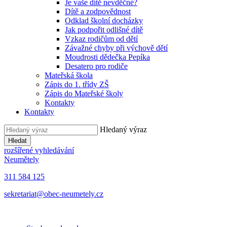
Je vaše dítě nevděčné?
Dítě a zodpovědnost
Odklad školní docházky
Jak podpořit odlišné dítě
Vzkaz rodičům od dětí
Závažné chyby při výchově dětí
Moudrosti dědečka Pepíka
Desatero pro rodiče
Mateřská škola
Zápis do 1. třídy ZŠ
Zápis do Mateřské školy
Kontakty
Kontakty
Hledaný výraz
Hledat
rozšířené vyhledávání
Neumětely
311 584 125
sekretariat@obec-neumetely.cz