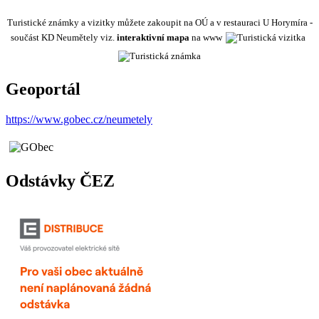
Turistické známky a vizitky můžete zakoupit na OÚ a v restauraci U Horymíra -
součást KD Neumětely viz.
interaktivní mapa
na www
Geoportál
https://www.gobec.cz/neumetely
Odstávky ČEZ