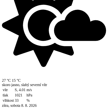
27 °C
15 °C
skoro jasno, slabý severní vítr
vítr
S, 4.01
m/s
tlak
1021
hPa
vlhkost
33
%
zítra, sobota 8. 8. 2026