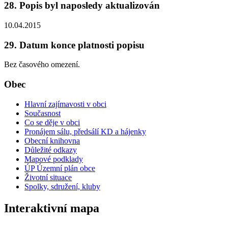
28. Popis byl naposledy aktualizován
10.04.2015
29. Datum konce platnosti popisu
Bez časového omezení.
Obec
Hlavní zajímavosti v obci
Současnost
Co se děje v obci
Pronájem sálu, předsálí KD a hájenky
Obecní knihovna
Důležité odkazy
Mapové podklady
ÚP Územní plán obce
Životní situace
Spolky, sdružení, kluby
Interaktivní mapa