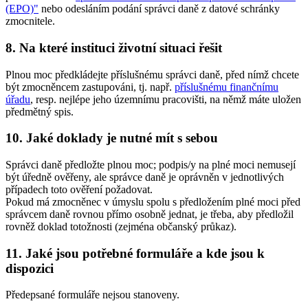
(EPO)"
nebo odesláním podání správci daně z datové schránky
zmocnitele.
8. Na které instituci životní situaci řešit
Plnou moc předkládejte příslušnému správci daně, před nímž chcete
být zmocněncem zastupováni, tj. např.
příslušnému finančnímu
úřadu
, resp. nejlépe jeho územnímu pracovišti, na němž máte uložen
předmětný spis.
10. Jaké doklady je nutné mít s sebou
Správci daně předložte plnou moc; podpis/y na plné moci nemusejí
být úředně ověřeny, ale správce daně je oprávněn v jednotlivých
případech toto ověření požadovat.
Pokud má zmocněnec v úmyslu spolu s předložením plné moci před
správcem daně rovnou přímo osobně jednat, je třeba, aby předložil
rovněž doklad totožnosti (zejména občanský průkaz).
11. Jaké jsou potřebné formuláře a kde jsou k
dispozici
Předepsané formuláře nejsou stanoveny.