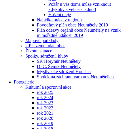
Požár u vás doma může vzniknout
kdykoliv a velice snadno !
Hašení oleje
Nabídka práce v regionu
Povodňový plán obce Neumětely 2019
Plán odezvy orgánů obce Neumětely na vznik
mimořádné události 2019
Mapové podklady
ÚP Územní plán obce
Životní situace
Spolky, sdružení, kluby
SK Horymír Neumětely
D. C. Šemík Neumětely
Myslivecké sdružení Housina
Spolek na záchranu varhan v Neumětelích
Fotogalerie
Kulturní a sportovní akce
rok 2025
rok 2024
rok 2023
rok 2022
rok 2021
rok 2020
rok 2019
rok 2018