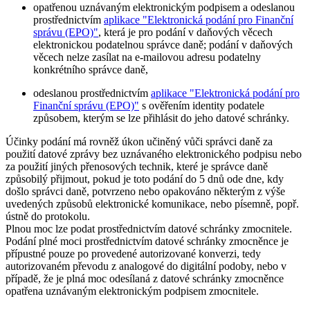
opatřenou uznávaným elektronickým podpisem a odeslanou
prostřednictvím
aplikace "Elektronická podání pro Finanční
správu (EPO)"
, která je pro podání v daňových věcech
elektronickou podatelnou správce daně; podání v daňových
věcech nelze zasílat na e-mailovou adresu podatelny
konkrétního správce daně,
odeslanou prostřednictvím
aplikace "Elektronická podání pro
Finanční správu (EPO)"
s ověřením identity podatele
způsobem, kterým se lze přihlásit do jeho datové schránky.
Účinky podání má rovněž úkon učiněný vůči správci daně za
použití datové zprávy bez uznávaného elektronického podpisu nebo
za použití jiných přenosových technik, které je správce daně
způsobilý přijmout, pokud je toto podání do 5 dnů ode dne, kdy
došlo správci daně, potvrzeno nebo opakováno některým z výše
uvedených způsobů elektronické komunikace, nebo písemně, popř.
ústně do protokolu.
Plnou moc lze podat prostřednictvím datové schránky zmocnitele.
Podání plné moci prostřednictvím datové schránky zmocněnce je
přípustné pouze po provedené autorizované konverzi, tedy
autorizovaném převodu z analogové do digitální podoby, nebo v
případě, že je plná moc odesílaná z datové schránky zmocněnce
opatřena uznávaným elektronickým podpisem zmocnitele.