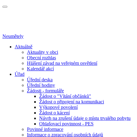
Neumětely
Aktuálně
Aktuality v obci
Obecní rozhlas
Hlášení závad na veřejném osvětlení
Kalendář akcí
Úřad
Úřední deska
Úřední hodiny
Žádosti - formuláře
Žádost o "Vítání občánků"
Žádost o připojení na komunikaci
Výkopové povolení
Žádost o kácení
Návrh na zrušení údaje o místu trvalého pobytu
Ohlašovací povinnost - PES
Povinné informace
Informace o zpracování osobních údajů