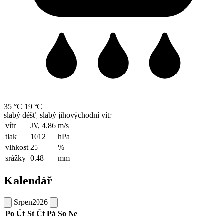
35 °C
19 °C
slabý déšť, slabý jihovýchodní vítr
vítr
JV, 4.86
m/s
tlak
1012
hPa
vlhkost
25
%
srážky
0.48
mm
Kalendář
Srpen
2026
Po
Út
St
Čt
Pá
So
Ne