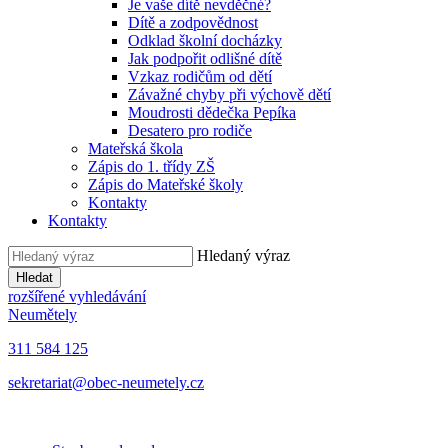
Je vaše dítě nevděčné?
Dítě a zodpovědnost
Odklad školní docházky
Jak podpořit odlišné dítě
Vzkaz rodičům od dětí
Závažné chyby při výchově dětí
Moudrosti dědečka Pepíka
Desatero pro rodiče
Mateřská škola
Zápis do 1. třídy ZŠ
Zápis do Mateřské školy
Kontakty
Kontakty
Hledaný výraz
Hledat
rozšířené vyhledávání
Neumětely
311 584 125
sekretariat@obec-neumetely.cz