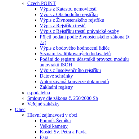
Czech POINT
Výpis z Katastru nemovitostí
Výpis z Obchodního rejstříku
Výpis z Živnostenského rejstříku
Výpis z Rejstříku trestů
Výpis z Rejstříku trestů právnické osoby
Přijetí podání podle živnostenského zákona (§
72)
Výpis z bodového hodnocení řidiče
Seznam kvalifikovaných dodavatelů
Podání do registru účastníků provozu modulu
autovraků ISOH
Výpis z Insolvenčního rejstříku
Datové schránky
Autorizovaná konverze dokumentů
Základní registry
e-podatelna
Smlouvy dle zákona č. 250⁄2000 Sb
Veřejné zakázky
Obec
Hlavní zajímavosti v obci
Pomník Šemíka
Velké kameny
Kostel Sv. Petra a Pavla
Fara