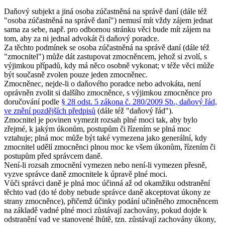
Daňový subjekt a jiná osoba zúčastněná na správě daní (dále též
"osoba zúčastněná na správě daní") nemusí mít vždy zájem jednat
sama za sebe, např. pro odbornou stránku věci bude mít zájem na
tom, aby za ni jednal advokát či daňový poradce.
Za těchto podmínek se osoba zúčastněná na správě daní (dále též
"zmocnitel") může dát zastupovat zmocněncem, jehož si zvolí, s
výjimkou případů, kdy má něco osobně vykonat; v téže věci může
být současně zvolen pouze jeden zmocněnec.
Zmocněnec, nejde-li o daňového poradce nebo advokáta, není
oprávněn zvolit si dalšího zmocněnce, s výjimkou zmocněnce pro
doručování podle
§ 28 odst. 5 zákona č. 280/2009 Sb., daňový řád,
ve znění pozdějších předpisů
(dále též "daňový řád")
.
Zmocnitel je povinen vymezit rozsah plné moci tak, aby bylo
zřejmé, k jakým úkonům, postupům či řízením se plná moc
vztahuje; plná moc může být také vymezena jako generální, kdy
zmocnitel udělí zmocněnci plnou moc ke všem úkonům, řízením či
postupům před správcem daně.
Není-li rozsah zmocnění vymezen nebo není-li vymezen přesně,
vyzve správce daně zmocnitele k úpravě plné moci.
Vůči správci daně je plná moc účinná až od okamžiku odstranění
těchto vad (do té doby nebude správce daně akceptovat úkony ze
strany zmocněnce), přičemž účinky podání učiněného zmocněncem
na základě vadné plné moci zůstávají zachovány, pokud dojde k
odstranění vad ve stanovené lhůtě, tzn. zůstávají zachovány úkony,