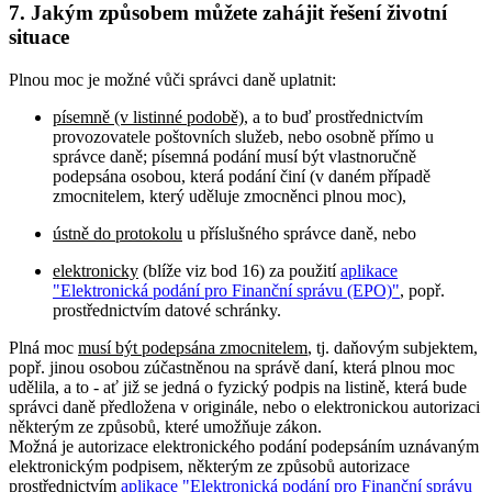
7. Jakým způsobem můžete zahájit řešení životní
situace
Plnou moc je možné vůči správci daně uplatnit:
písemně (v listinné podobě)
, a to buď prostřednictvím
provozovatele poštovních služeb, nebo osobně přímo u
správce daně; písemná podání musí být vlastnoručně
podepsána osobou, která podání činí (v daném případě
zmocnitelem, který uděluje zmocněnci plnou moc),
ústně do protokolu
u příslušného správce daně, nebo
elektronicky
(blíže viz bod 16) za použití
aplikace
"Elektronická podání pro Finanční správu (EPO)"
, popř.
prostřednictvím datové schránky.
Plná moc
musí být podepsána zmocnitelem
, tj. daňovým subjektem,
popř. jinou osobou zúčastněnou na správě daní, která plnou moc
udělila, a to - ať již se jedná o fyzický podpis na listině, která bude
správci daně předložena v originále, nebo o elektronickou autorizaci
některým ze způsobů, které umožňuje zákon.
Možná je autorizace elektronického podání podepsáním uznávaným
elektronickým podpisem, některým ze způsobů autorizace
prostřednictvím
aplikace "Elektronická podání pro Finanční správu