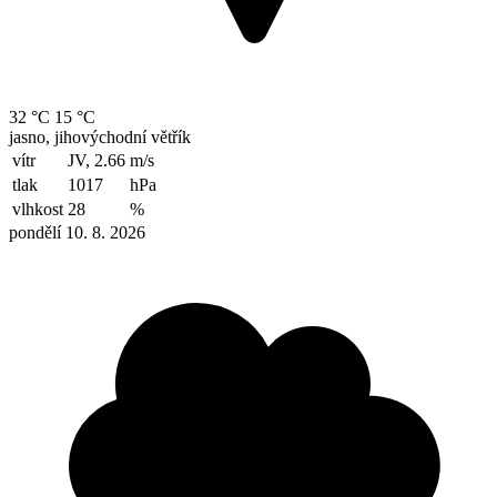
32 °C
15 °C
jasno, jihovýchodní větřík
vítr
JV, 2.66
m/s
tlak
1017
hPa
vlhkost
28
%
pondělí 10. 8. 2026