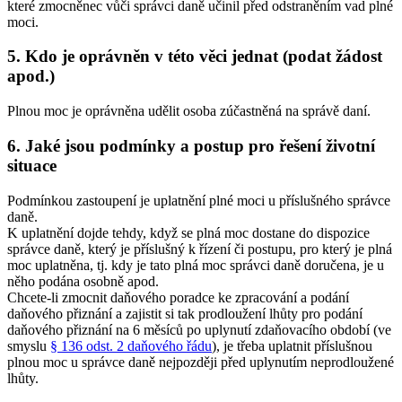
které zmocněnec vůči správci daně učinil před odstraněním vad plné
moci.
5. Kdo je oprávněn v této věci jednat (podat žádost
apod.)
Plnou moc je oprávněna udělit osoba zúčastněná na správě daní.
6. Jaké jsou podmínky a postup pro řešení životní
situace
Podmínkou zastoupení je uplatnění plné moci u příslušného správce
daně.
K uplatnění dojde tehdy, když se plná moc dostane do dispozice
správce daně, který je příslušný k řízení či postupu, pro který je plná
moc uplatněna, tj. kdy je tato plná moc správci daně doručena, je u
něho podána osobně apod.
Chcete-li zmocnit daňového poradce ke zpracování a podání
daňového přiznání a zajistit si tak prodloužení lhůty pro podání
daňového přiznání na 6 měsíců po uplynutí zdaňovacího období (ve
smyslu
§ 136 odst. 2 daňového řádu
), je třeba uplatnit příslušnou
plnou moc u správce daně nejpozději před uplynutím neprodloužené
lhůty.