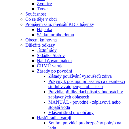
Zvonice
Tvrze
Současnost
Co se děje v obci
Pronájem sálu, předsálí KD a hájenky
Hájenka
Sál kulturního domu
Obecní knihovna
Důležité odkazy
Jízdní řády
Skládka Stašov
Nahlašování pálení
ČHMÚ varuje
Zásady po povodni
Zásady používání vysoušečů zdiva
Pokyny k postupu při asanaci a dezinfekci
studní v zatopených oblastech
Pravidla při likvidaci plísní v budovách v
zaplavených oblastech
MANUÁL - povodně - záplavová nebo
stojatá voda
Hlášení škod pro občany
Hasiči radí a varují
Souhrn pravidel pro bezpečný pohyb na
ledu