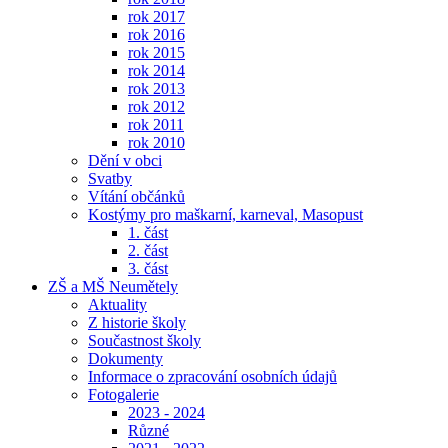
rok 2017
rok 2016
rok 2015
rok 2014
rok 2013
rok 2012
rok 2011
rok 2010
Dění v obci
Svatby
Vítání občánků
Kostýmy pro maškarní, karneval, Masopust
1. část
2. část
3. část
ZŠ a MŠ Neumětely
Aktuality
Z historie školy
Součastnost školy
Dokumenty
Informace o zpracování osobních údajů
Fotogalerie
2023 - 2024
Různé