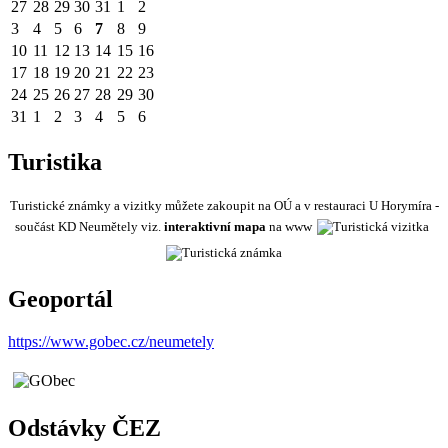
27
28
29
30
31
1
2
3
4
5
6
7
8
9
10
11
12
13
14
15
16
17
18
19
20
21
22
23
24
25
26
27
28
29
30
31
1
2
3
4
5
6
Turistika
Turistické známky a vizitky můžete zakoupit na OÚ a v restauraci U Horymíra -
součást KD Neumětely viz.
interaktivní mapa
na www
Geoportál
https://www.gobec.cz/neumetely
Odstávky ČEZ