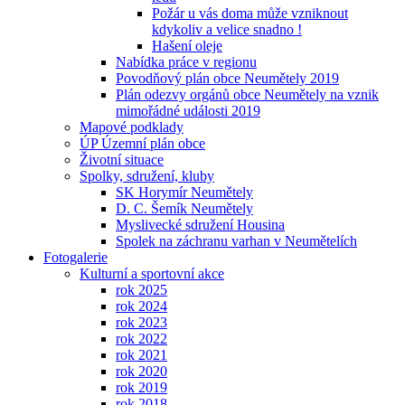
Požár u vás doma může vzniknout
kdykoliv a velice snadno !
Hašení oleje
Nabídka práce v regionu
Povodňový plán obce Neumětely 2019
Plán odezvy orgánů obce Neumětely na vznik
mimořádné události 2019
Mapové podklady
ÚP Územní plán obce
Životní situace
Spolky, sdružení, kluby
SK Horymír Neumětely
D. C. Šemík Neumětely
Myslivecké sdružení Housina
Spolek na záchranu varhan v Neumětelích
Fotogalerie
Kulturní a sportovní akce
rok 2025
rok 2024
rok 2023
rok 2022
rok 2021
rok 2020
rok 2019
rok 2018