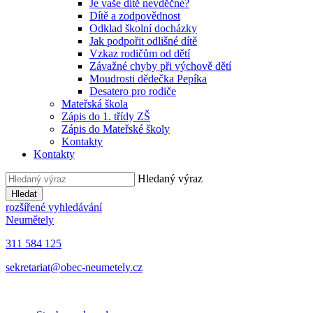
Je vaše dítě nevděčné?
Dítě a zodpovědnost
Odklad školní docházky
Jak podpořit odlišné dítě
Vzkaz rodičům od dětí
Závažné chyby při výchově dětí
Moudrosti dědečka Pepíka
Desatero pro rodiče
Mateřská škola
Zápis do 1. třídy ZŠ
Zápis do Mateřské školy
Kontakty
Kontakty
Hledaný výraz
Hledat
rozšířené vyhledávání
Neumětely
311 584 125
sekretariat@obec-neumetely.cz