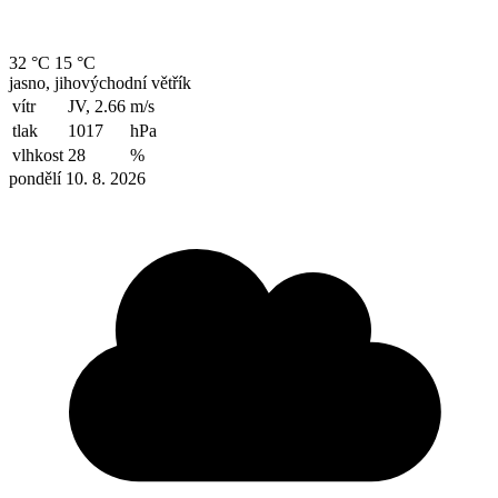
32 °C
15 °C
jasno, jihovýchodní větřík
vítr
JV, 2.66
m/s
tlak
1017
hPa
vlhkost
28
%
pondělí 10. 8. 2026