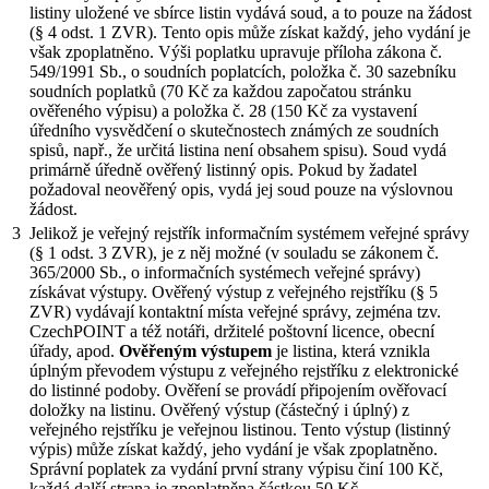
listiny uložené ve sbírce listin vydává soud, a to pouze na žádost
(§ 4 odst. 1 ZVR). Tento opis může získat každý, jeho vydání je
však zpoplatněno. Výši poplatku upravuje příloha zákona č.
549/1991 Sb., o soudních poplatcích, položka č. 30 sazebníku
soudních poplatků (70 Kč za každou započatou stránku
ověřeného výpisu) a položka č. 28 (150 Kč za vystavení
úředního vysvědčení o skutečnostech známých ze soudních
spisů, např., že určitá listina není obsahem spisu). Soud vydá
primárně úředně ověřený listinný opis. Pokud by žadatel
požadoval neověřený opis, vydá jej soud pouze na výslovnou
žádost.
3
Jelikož je veřejný rejstřík informačním systémem veřejné správy
(§ 1 odst. 3 ZVR), je z něj možné (v souladu se zákonem č.
365/2000 Sb., o informačních systémech veřejné správy)
získávat výstupy. Ověřený výstup z veřejného rejstříku (§ 5
ZVR) vydávají kontaktní místa veřejné správy, zejména tzv.
CzechPOINT a též notáři, držitelé poštovní licence, obecní
úřady, apod.
Ověřeným výstupem
je listina, která vznikla
úplným převodem výstupu z veřejného rejstříku z elektronické
do listinné podoby. Ověření se provádí připojením ověřovací
doložky na listinu. Ověřený výstup (částečný i úplný) z
veřejného rejstříku je veřejnou listinou. Tento výstup (listinný
výpis) může získat každý, jeho vydání je však zpoplatněno.
Správní poplatek za vydání první strany výpisu činí 100 Kč,
každá další strana je zpoplatněna částkou 50 Kč.