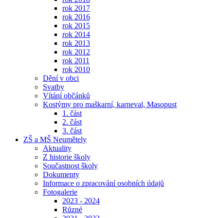
rok 2017
rok 2016
rok 2015
rok 2014
rok 2013
rok 2012
rok 2011
rok 2010
Dění v obci
Svatby
Vítání občánků
Kostýmy pro maškarní, karneval, Masopust
1. část
2. část
3. část
ZŠ a MŠ Neumětely
Aktuality
Z historie školy
Součastnost školy
Dokumenty
Informace o zpracování osobních údajů
Fotogalerie
2023 - 2024
Různé