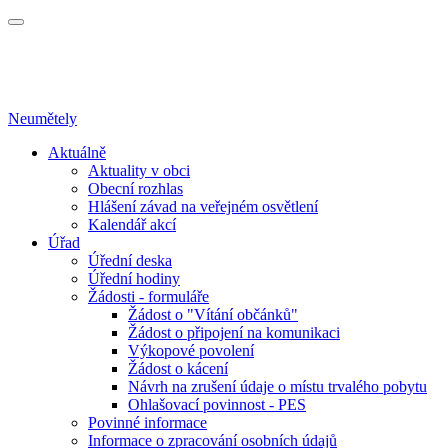
Neumětely
Aktuálně
Aktuality v obci
Obecní rozhlas
Hlášení závad na veřejném osvětlení
Kalendář akcí
Úřad
Úřední deska
Úřední hodiny
Žádosti - formuláře
Žádost o "Vítání občánků"
Žádost o připojení na komunikaci
Výkopové povolení
Žádost o kácení
Návrh na zrušení údaje o místu trvalého pobytu
Ohlašovací povinnost - PES
Povinné informace
Informace o zpracování osobních údajů