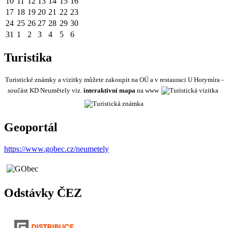
10
11
12
13
14
15
16
17
18
19
20
21
22
23
24
25
26
27
28
29
30
31
1
2
3
4
5
6
Turistika
Turistické známky a vizitky můžete zakoupit na OÚ a v restauraci U Horymíra -
součást KD Neumětely viz.
interaktivní mapa
na www
Geoportál
https://www.gobec.cz/neumetely
Odstávky ČEZ