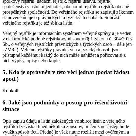
spolkový rejstřík, nadační rejstřík, rejstřík ústavů, rejstřík
společenství vlastníků jednotek, obchodní rejstřík a rejstřík obecně
prospěšných společností. Do veřejného rejstříku se zapisují zákonem
stanovené údaje o právnických a fyzických osobách. Součástí
veřejného rejstříku je též sbírka listin.
Veřejný rejstřík je informačním systémem veřejné správy a je veden
v elektronické podobě rejstříkovými soudy (§ 1 zákona č. 304/2013
Sb., o veřejných rejstřících právnických a fyzických osob – dále jen
„ZVR“). Veřejné rejstříky právnických a fyzických osob jsou
přístupné každému; každý do nich může nahlížet a pořizovat si z
nich výpisy, opisy nebo kopie.
5. Kdo je oprávněn v této věci jednat (podat žádost
apod.)
Kdokoli.
6. Jaké jsou podmínky a postup pro řešení životní
situace
Opis zápisu údajů a listin založených ve sbírce listin z veřejného
rejstříku lze získat hned několika způsoby, přičemž nejčastěji bude
využit způsob třetí. Předně je však nutné rozlišit mezi ověřenými a