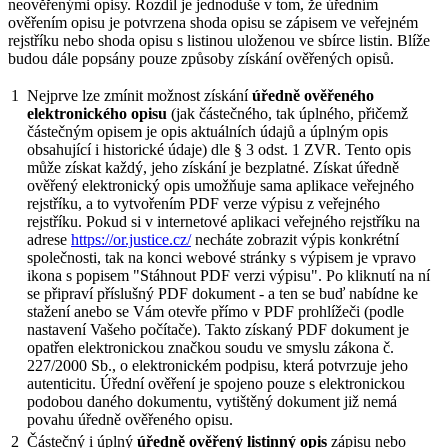
neověřenými opisy. Rozdíl je jednoduše v tom, že úředním
ověřením opisu je potvrzena shoda opisu se zápisem ve veřejném
rejstříku nebo shoda opisu s listinou uloženou ve sbírce listin. Blíže
budou dále popsány pouze způsoby získání ověřených opisů.
1
Nejprve lze zmínit možnost získání
úředně ověřeného
elektronického opisu
(jak částečného, tak úplného, přičemž
částečným opisem je opis aktuálních údajů a úplným opis
obsahující i historické údaje) dle § 3 odst. 1 ZVR. Tento opis
může získat každý, jeho získání je bezplatné. Získat úředně
ověřený elektronický opis umožňuje sama aplikace veřejného
rejstříku, a to vytvořením PDF verze výpisu z veřejného
rejstříku. Pokud si v internetové aplikaci veřejného rejstříku na
adrese
https://or.justice.cz/
necháte zobrazit výpis konkrétní
společnosti, tak na konci webové stránky s výpisem je vpravo
ikona s popisem "Stáhnout PDF verzi výpisu". Po kliknutí na ní
se připraví příslušný PDF dokument - a ten se buď nabídne ke
stažení anebo se Vám otevře přímo v PDF prohlížeči (podle
nastavení Vašeho počítače). Takto získaný PDF dokument je
opatřen elektronickou značkou soudu ve smyslu zákona č.
227/2000 Sb., o elektronickém podpisu, která potvrzuje jeho
autenticitu. Úřední ověření je spojeno pouze s elektronickou
podobou daného dokumentu, vytištěný dokument již nemá
povahu úředně ověřeného opisu.
2
Částečný i úplný
úředně ověřený listinný opis
zápisu nebo