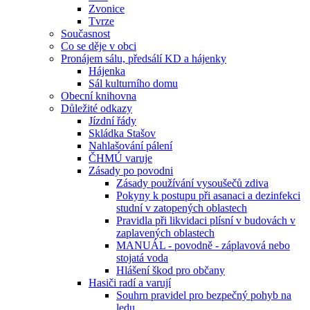
Zvonice
Tvrze
Současnost
Co se děje v obci
Pronájem sálu, předsálí KD a hájenky
Hájenka
Sál kulturního domu
Obecní knihovna
Důležité odkazy
Jízdní řády
Skládka Stašov
Nahlašování pálení
ČHMÚ varuje
Zásady po povodni
Zásady používání vysoušečů zdiva
Pokyny k postupu při asanaci a dezinfekci
studní v zatopených oblastech
Pravidla při likvidaci plísní v budovách v
zaplavených oblastech
MANUÁL - povodně - záplavová nebo
stojatá voda
Hlášení škod pro občany
Hasiči radí a varují
Souhrn pravidel pro bezpečný pohyb na
ledu