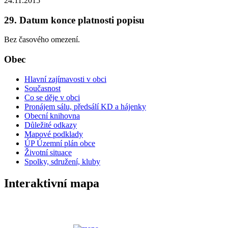
24.11.2015
29. Datum konce platnosti popisu
Bez časového omezení.
Obec
Hlavní zajímavosti v obci
Současnost
Co se děje v obci
Pronájem sálu, předsálí KD a hájenky
Obecní knihovna
Důležité odkazy
Mapové podklady
ÚP Územní plán obce
Životní situace
Spolky, sdružení, kluby
Interaktivní mapa