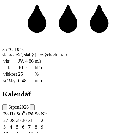
35 °C
19 °C
slabý déšť, slabý jihovýchodní vítr
vítr
JV, 4.86
m/s
tlak
1012
hPa
vlhkost
25
%
srážky
0.48
mm
Kalendář
Srpen
2026
Po
Út
St
Čt
Pá
So
Ne
27
28
29
30
31
1
2
3
4
5
6
7
8
9