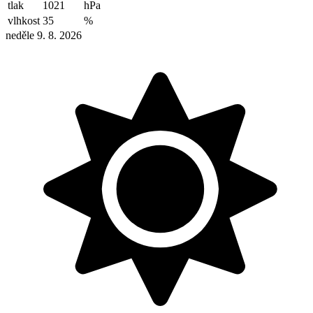
tlak
1021
hPa
vlhkost
35
%
neděle 9. 8. 2026