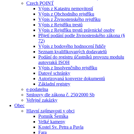
Czech POINT
Výpis z Katastru nemovitostí
Výpis z Obchodního rejstříku
Výpis z Živnostenského rejstříku
Výpis z Rejstříku trestů
Výpis z Rejstříku trestů právnické osoby
Přijetí podání podle živnostenského zákona (§
72)
Výpis z bodového hodnocení řidiče
Seznam kvalifikovaných dodavatelů
Podání do registru účastníků provozu modulu
autovraků ISOH
Výpis z Insolvenčního rejstříku
Datové schránky
Autorizovaná konverze dokumentů
Základní registry
e-podatelna
Smlouvy dle zákona č. 250⁄2000 Sb
Veřejné zakázky
Obec
Hlavní zajímavosti v obci
Pomník Šemíka
Velké kameny
Kostel Sv. Petra a Pavla
Fara