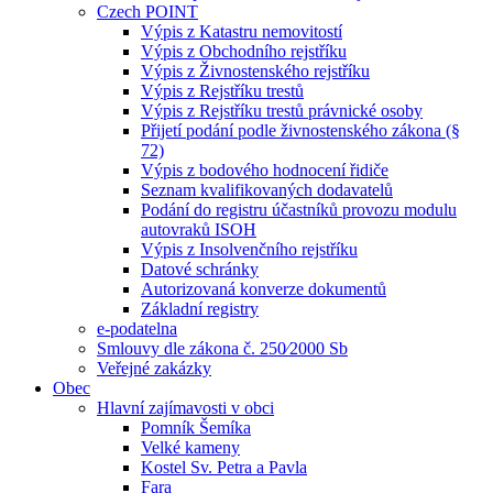
Czech POINT
Výpis z Katastru nemovitostí
Výpis z Obchodního rejstříku
Výpis z Živnostenského rejstříku
Výpis z Rejstříku trestů
Výpis z Rejstříku trestů právnické osoby
Přijetí podání podle živnostenského zákona (§
72)
Výpis z bodového hodnocení řidiče
Seznam kvalifikovaných dodavatelů
Podání do registru účastníků provozu modulu
autovraků ISOH
Výpis z Insolvenčního rejstříku
Datové schránky
Autorizovaná konverze dokumentů
Základní registry
e-podatelna
Smlouvy dle zákona č. 250⁄2000 Sb
Veřejné zakázky
Obec
Hlavní zajímavosti v obci
Pomník Šemíka
Velké kameny
Kostel Sv. Petra a Pavla
Fara