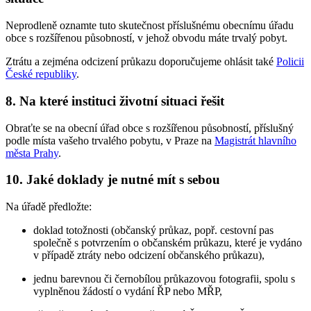
Neprodleně oznamte tuto skutečnost příslušnému obecnímu úřadu
obce s rozšířenou působností, v jehož obvodu máte trvalý pobyt.
Ztrátu a zejména odcizení průkazu doporučujeme ohlásit také
Policii
České republiky
.
8. Na které instituci životní situaci řešit
Obraťte se na obecní úřad obce s rozšířenou působností, příslušný
podle místa vašeho trvalého pobytu, v Praze na
Magistrát hlavního
města Prahy
.
10. Jaké doklady je nutné mít s sebou
Na úřadě předložte:
doklad totožnosti (občanský průkaz, popř. cestovní pas
společně s potvrzením o občanském průkazu, které je vydáno
v případě ztráty nebo odcizení občanského průkazu),
jednu barevnou či černobílou průkazovou fotografii, spolu s
vyplněnou žádostí o vydání ŘP nebo MŘP,