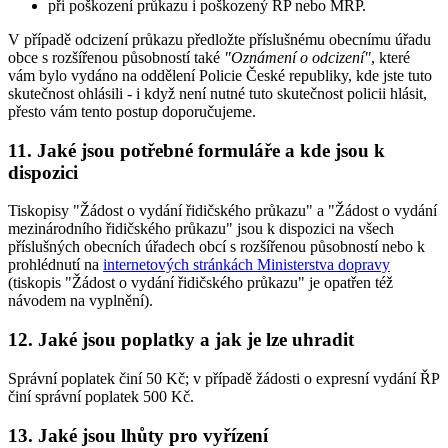
při poškození průkazu i poškozený ŘP nebo MŘP.
V případě odcizení průkazu předložte příslušnému obecnímu úřadu
obce s rozšířenou působností také
"Oznámení o odcizení"
, které
vám bylo vydáno na oddělení Policie České republiky, kde jste tuto
skutečnost ohlásili - i když není nutné tuto skutečnost policii hlásit,
přesto vám tento postup doporučujeme.
11. Jaké jsou potřebné formuláře a kde jsou k
dispozici
Tiskopisy "Žádost o vydání řidičského průkazu" a "Žádost o vydání
mezinárodního řidičského průkazu" jsou k dispozici na všech
příslušných obecních úřadech obcí s rozšířenou působností nebo k
prohlédnutí na
internetových stránkách Ministerstva dopravy
(tiskopis "Žádost o vydání řidičského průkazu" je opatřen též
návodem na vyplnění).
12. Jaké jsou poplatky a jak je lze uhradit
Správní poplatek činí 50 Kč; v případě žádosti o expresní vydání ŘP
činí správní poplatek 500 Kč.
13. Jaké jsou lhůty pro vyřízení