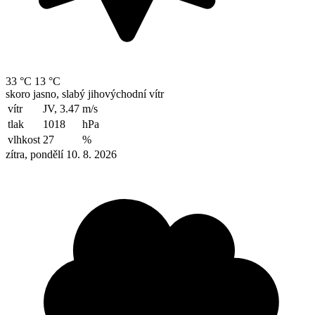
33 °C
13 °C
skoro jasno, slabý jihovýchodní vítr
vítr
JV, 3.47
m/s
tlak
1018
hPa
vlhkost
27
%
zítra, pondělí 10. 8. 2026