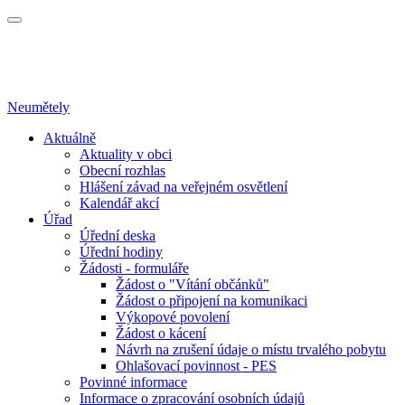
Neumětely
Aktuálně
Aktuality v obci
Obecní rozhlas
Hlášení závad na veřejném osvětlení
Kalendář akcí
Úřad
Úřední deska
Úřední hodiny
Žádosti - formuláře
Žádost o "Vítání občánků"
Žádost o připojení na komunikaci
Výkopové povolení
Žádost o kácení
Návrh na zrušení údaje o místu trvalého pobytu
Ohlašovací povinnost - PES
Povinné informace
Informace o zpracování osobních údajů