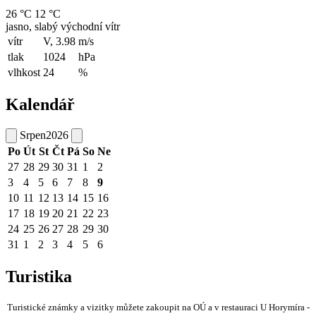
26 °C
12 °C
jasno, slabý východní vítr
vítr
V, 3.98
m/s
tlak
1024
hPa
vlhkost
24
%
Kalendář
Srpen
2026
Po
Út
St
Čt
Pá
So
Ne
27
28
29
30
31
1
2
3
4
5
6
7
8
9
10
11
12
13
14
15
16
17
18
19
20
21
22
23
24
25
26
27
28
29
30
31
1
2
3
4
5
6
Turistika
Turistické známky a vizitky můžete zakoupit na OÚ a v restauraci U Horymíra -