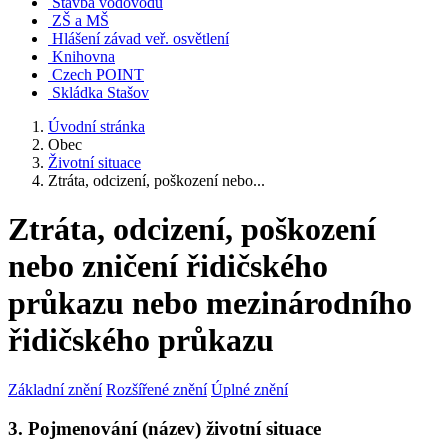
Stavba vodovodu
ZŠ a MŠ
Hlášení závad veř. osvětlení
Knihovna
Czech POINT
Skládka Stašov
Úvodní stránka
Obec
Životní situace
Ztráta, odcizení, poškození nebo...
Ztráta, odcizení, poškození
nebo zničení řidičského
průkazu nebo mezinárodního
řidičského průkazu
Základní znění
Rozšířené znění
Úplné znění
3. Pojmenování (název) životní situace