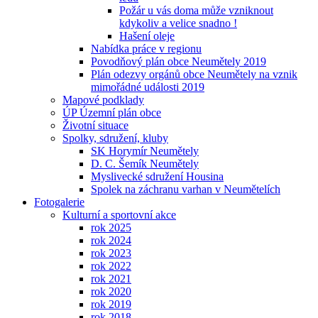
Požár u vás doma může vzniknout
kdykoliv a velice snadno !
Hašení oleje
Nabídka práce v regionu
Povodňový plán obce Neumětely 2019
Plán odezvy orgánů obce Neumětely na vznik
mimořádné události 2019
Mapové podklady
ÚP Územní plán obce
Životní situace
Spolky, sdružení, kluby
SK Horymír Neumětely
D. C. Šemík Neumětely
Myslivecké sdružení Housina
Spolek na záchranu varhan v Neumětelích
Fotogalerie
Kulturní a sportovní akce
rok 2025
rok 2024
rok 2023
rok 2022
rok 2021
rok 2020
rok 2019
rok 2018