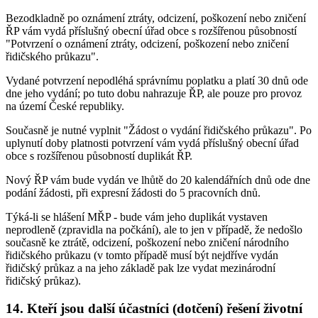
Bezodkladně po oznámení ztráty, odcizení, poškození nebo zničení
ŘP vám vydá příslušný obecní úřad obce s rozšířenou působností
"Potvrzení o oznámení ztráty, odcizení, poškození nebo zničení
řidičského průkazu".
Vydané potvrzení nepodléhá správnímu poplatku a platí 30 dnů ode
dne jeho vydání; po tuto dobu nahrazuje ŘP, ale pouze pro provoz
na území České republiky.
Současně je nutné vyplnit "Žádost o vydání řidičského průkazu". Po
uplynutí doby platnosti potvrzení vám vydá příslušný obecní úřad
obce s rozšířenou působností duplikát ŘP.
Nový ŘP vám bude vydán ve lhůtě do 20 kalendářních dnů ode dne
podání žádosti, při expresní žádosti do 5 pracovních dnů.
Týká-li se hlášení MŘP - bude vám jeho duplikát vystaven
neprodleně (zpravidla na počkání), ale to jen v případě, že nedošlo
současně ke ztrátě, odcizení, poškození nebo zničení národního
řidičského průkazu (v tomto případě musí být nejdříve vydán
řidičský průkaz a na jeho základě pak lze vydat mezinárodní
řidičský průkaz).
14. Kteří jsou další účastníci (dotčení) řešení životní