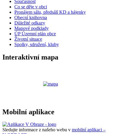
Současnost
Co se děje v obci
Pronájem sálu, předsálí KD a hájenky
Obecní knihovna
Důležité odkazy
Mapové podklady
ÚP Územní plán obce
Životní situace
Spolky, sdružení, kluby
Interaktivní mapa
Mobilní aplikace
Sledujte informace z našeho webu v
mobilní aplikaci –