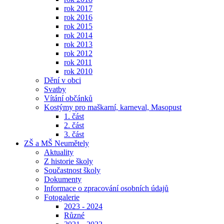
rok 2017
rok 2016
rok 2015
rok 2014
rok 2013
rok 2012
rok 2011
rok 2010
Dění v obci
Svatby
Vítání občánků
Kostýmy pro maškarní, karneval, Masopust
1. část
2. část
3. část
ZŠ a MŠ Neumětely
Aktuality
Z historie školy
Součastnost školy
Dokumenty
Informace o zpracování osobních údajů
Fotogalerie
2023 - 2024
Různé