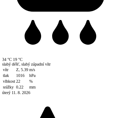
34 °C
19 °C
slabý déšť, slabý západní vítr
vítr
Z, 5.39
m/s
tlak
1016
hPa
vlhkost
22
%
srážky
0.22
mm
úterý 11. 8. 2026