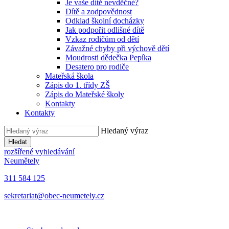
Je vaše dítě nevděčné?
Dítě a zodpovědnost
Odklad školní docházky
Jak podpořit odlišné dítě
Vzkaz rodičům od dětí
Závažné chyby při výchově dětí
Moudrosti dědečka Pepíka
Desatero pro rodiče
Mateřská škola
Zápis do 1. třídy ZŠ
Zápis do Mateřské školy
Kontakty
Kontakty
Hledaný výraz
Hledat
rozšířené vyhledávání
Neumětely
311 584 125
sekretariat@obec-neumetely.cz