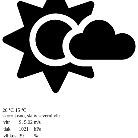
26 °C
15 °C
skoro jasno, slabý severní vítr
vítr
S, 5.02
m/s
tlak
1021
hPa
vlhkost
39
%