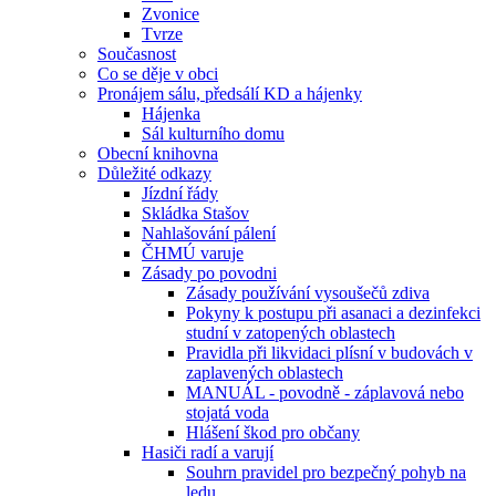
Zvonice
Tvrze
Současnost
Co se děje v obci
Pronájem sálu, předsálí KD a hájenky
Hájenka
Sál kulturního domu
Obecní knihovna
Důležité odkazy
Jízdní řády
Skládka Stašov
Nahlašování pálení
ČHMÚ varuje
Zásady po povodni
Zásady používání vysoušečů zdiva
Pokyny k postupu při asanaci a dezinfekci
studní v zatopených oblastech
Pravidla při likvidaci plísní v budovách v
zaplavených oblastech
MANUÁL - povodně - záplavová nebo
stojatá voda
Hlášení škod pro občany
Hasiči radí a varují
Souhrn pravidel pro bezpečný pohyb na
ledu